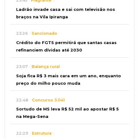
23:45
Flagrante
Ladrão invade casa e sai com televisão nos
braços na Vila Ipiranga
23:26
Sancionado
Crédito do FGTS permitirá que santas casas
refinanciem dívidas até 2030
23:07
Balança rural
Soja fica R$ 3 mais cara em um ano, enquanto
preço do milho pouco muda
22:48
Concurso 3.041
Sortudo de MS leva R$ 52 mil ao apostar R$ 5
na Mega-Sena
22:29
Estrutura