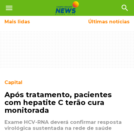
menu
search
Mais
lidas
Últimas notícias
Capital
Após tratamento, pacientes
com hepatite C terão cura
monitorada
Exame HCV-RNA deverá confirmar resposta
virológica sustentada na rede de saúde