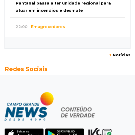
Pantanal passa a ter unidade regional para
atuar em incêndios e desmate
22:00
Emagrecedores
MS lidera procura digital por canetas
paraguaias sem registro
+
Notícias
21:41
Nova Alvorada do Sul
Redes Sociais
Granizo danifica telhados e plantações
durante temporal no interior
21:22
Agregado
Inter perde para o Corinthians mas avança às
quartas da Copa do Brasil
21:03
Futebol
Vitória goleia Athletico-PR por 4 a 0 e avança