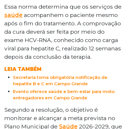
Grande tornou obrigatório o
Essa norma determina que os serviços de
acompanhamento da cura de pacientes
saúde
acompanhem o paciente mesmo
tratados contra hepatite C nas redes pública e
após o fim do tratamento. A comprovação
privada. A resolução exige o exame HCV-RNA
da cura deverá ser feita por meio do
12 semanas após o fim do tratamento e visa
exame HCV-RNA, conhecido como carga
garantir que ao menos 90% dos casos sejam
curados, conforme meta do Plano Municipal
viral para hepatite C, realizado 12 semanas
de Saúde 2026-2029. Em 2025, cerca de
depois da conclusão da terapia.
18,57% dos testes rápidos para hepatites
realizados na cidade deram positivo.
LEIA TAMBÉM
Secretaria torna obrigatória notificação de
hepatite B e C em Campo Grande
Evento oferece saúde e bem-estar para moto
entregadores em Campo Grande
Segundo a resolução, o objetivo é
monitorar e alcançar a meta prevista no
Plano Municipal de
Saúde
2026-2029, que