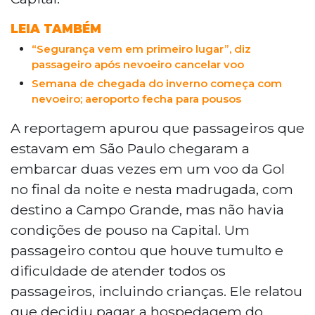
registrou atrasos em voos para Campinas,
enquanto as operações começam a ser
LEIA TAMBÉM
normalizadas com a previsão de viagens
“Segurança vem em primeiro lugar”, diz
extras para o período da tarde.
passageiro após nevoeiro cancelar voo
Semana de chegada do inverno começa com
nevoeiro; aeroporto fecha para pousos
A reportagem apurou que passageiros que
estavam em São Paulo chegaram a
embarcar duas vezes em um voo da Gol
no final da noite e nesta madrugada, com
destino a Campo Grande, mas não havia
condições de pouso na Capital. Um
passageiro contou que houve tumulto e
dificuldade de atender todos os
passageiros, incluindo crianças. Ele relatou
que decidiu pagar a hospedagem do