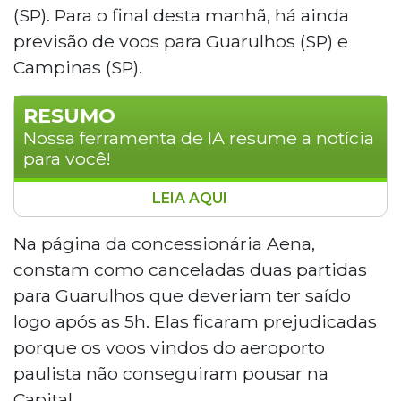
(SP). Para o final desta manhã, há ainda
previsão de voos para Guarulhos (SP) e
Campinas (SP).
RESUMO
Nossa ferramenta de IA resume a notícia
para você!
LEIA AQUI
O Aeroporto Internacional de Campo
Grande retomou as atividades nesta
Na página da concessionária Aena,
manhã após o fechamento provocado
constam como canceladas duas partidas
por neblina e baixa visibilidade. O mau
para Guarulhos que deveriam ter saído
tempo resultou no cancelamento de
logo após as 5h. Elas ficaram prejudicadas
duas partidas para Guarulhos e impediu o
porque os voos vindos do aeroporto
pouso de aeronaves vindas de São Paulo,
gerando transtornos e tumultos aos
paulista não conseguiram pousar na
passageiros. A concessionária Aena
Capital.