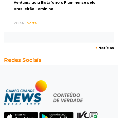
Ventania adia Botafogo x Fluminense pelo
Brasileirão Feminino
20:34
Sorte
Veja as dezenas de hoje na Dupla Sena,
Lotomania, Quina e mais
+
Notícias
20:15
Pedro Juan Caballero
Redes Sociais
Fiscalização apreende remédios de farmácia
ligada a laboratório ilegal
19:56
São Gabriel do Oeste
Suspeitos de ocupar avião interceptado pela
FAB morrem em confronto
19:37
Cotação
Dólar comercial cai 0,46% e encerra semana