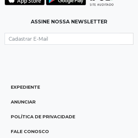
cotado a R$ 5,08
19:18
95º caso
ASSINE NOSSA NEWSLETTER
Foragido que se passava por pastor morre
após reagir à abordagem policial
18:51
Certidão
Em MS, uma criança é registrada sem o nome
do pai a cada 2h
EXPEDIENTE
18:36
Decisão
Pantanal viaja para Goiás em busca de acesso
ANUNCIAR
inédito à Série A2 feminina
POLÍTICA DE PRIVACIDADE
18:33
Registro do céu
Após chuva, despedida do "sextou" é com pôr
FALE CONOSCO
do sol que parece fogo