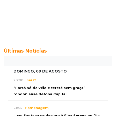
Últimas Notícias
DOMINGO, 09 DE AGOSTO
23:00
Será?
“Forró só de véio e tereré sem graça”,
rondoniense detona Capital
21:53
Homenagem
Luan Santana se declara à filha Serena no Dia