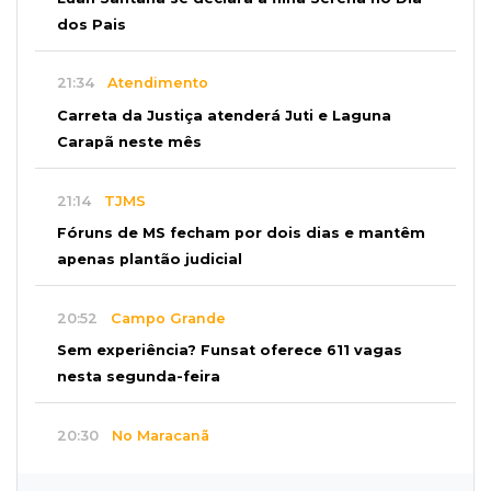
dos Pais
21:34
Atendimento
Carreta da Justiça atenderá Juti e Laguna
Carapã neste mês
21:14
TJMS
Fóruns de MS fecham por dois dias e mantêm
apenas plantão judicial
20:52
Campo Grande
Sem experiência? Funsat oferece 611 vagas
nesta segunda-feira
20:30
No Maracanã
Flamengo vence Vitória por 2 a 0 e encurta