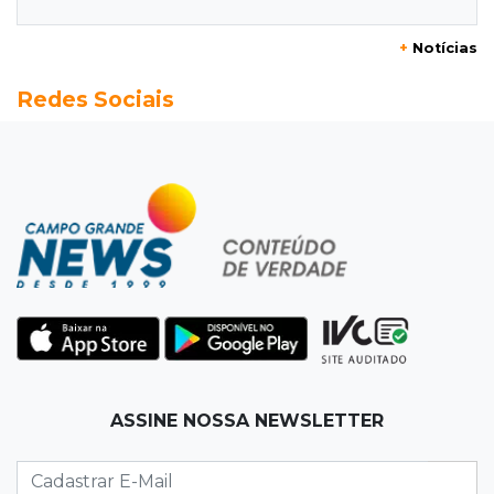
distância para o líder
+
Notícias
20:13
Empregos
Redes Sociais
Seleções em MS têm salários de até R$ 8,2 mil;
veja oportunidades
19:50
Jardim Itatiaia
Vigia é amarrado durante roubo de carro e
dois caminhões em pátio
19:35
Bragança Paulista
Corinthians vence Bragantino por 2 a 0 e sobe
para 7º no Brasileirão
19:12
Na Vila Belmiro
ASSINE NOSSA NEWSLETTER
Athletico vence Santos por 2 a 0 e mantém 3º
lugar no Brasileirão