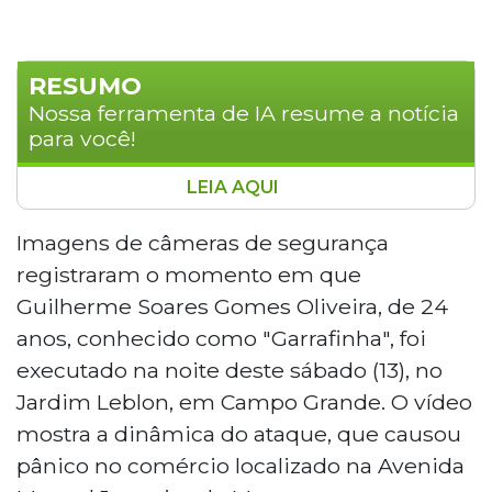
RESUMO
Nossa ferramenta de IA resume a notícia
para você!
LEIA AQUI
Guilherme Soares Gomes Oliveira, de 24
anos, foi executado na noite de sábado
Imagens de câmeras de segurança
(13) no Jardim Leblon, em Campo Grande.
registraram o momento em que
Câmeras de segurança registraram o
Guilherme Soares Gomes Oliveira, de 24
ataque, no qual um atirador encapuzado,
anos, conhecido como "Garrafinha", foi
que chegou em uma Saveiro preta,
executado na noite deste sábado (13), no
disparou ao menos 20 vezes contra a
vítima. Um jovem de 28 anos que
Jardim Leblon, em Campo Grande. O vídeo
passava pelo local foi atingido na coxa e
mostra a dinâmica do ataque, que causou
está fora de perigo. O caso foi registrado
pânico no comércio localizado na Avenida
como homicídio qualificado e segue sob