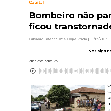
Capital
Bombeiro não par
ficou transtorna
Edivaldo Bitencourt e Filipe Prado | 19/12/2013 1
Nos siga n
ouça este conteúdo
O
c
p
m
t