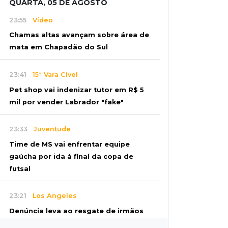
QUARTA, 05 DE AGOSTO
23:55
Vídeo
Chamas altas avançam sobre área de
mata em Chapadão do Sul
23:41
15ª Vara Cível
Pet shop vai indenizar tutor em R$ 5
mil por vender Labrador "fake"
23:33
Juventude
Time de MS vai enfrentar equipe
gaúcha por ida à final da copa de
futsal
23:21
Los Angeles
Denúncia leva ao resgate de irmãos
deixados sozinhos em casa trancada