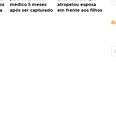
os
médico 5 meses
atropelou esposa
a
após ser capturado
em frente aos filhos
R