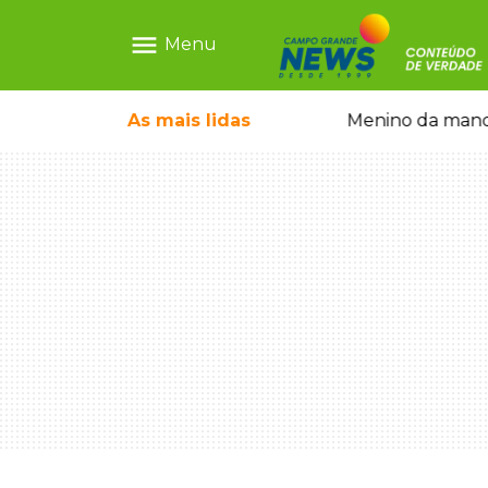
menu
Menu
 falso e prende pai e filho
As mais
lidas
Menino da mandi