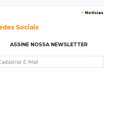
+
Notícias
23:17
Clima
Defesa Civil recomenda atenção em
edes Sociais
MS com formação de ciclone bomba
ASSINE NOSSA NEWSLETTER
23:00
Ideb
Entre escolas com nota divulgada, 3
estaduais lideram o Ensino Médio na
Capital
22:57
Chapadão do Sul
Homem é baleado após apontar
revólver para policiais militares
22:42
Resumão
Palmeiras e Vasco confirmam vagas
nas quartas da Copa do Brasil