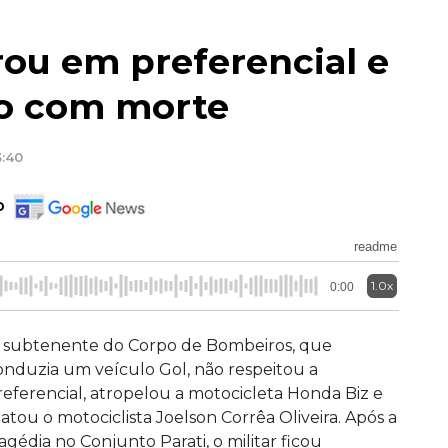
ou em preferencial e
do com morte
3:40
o
readme
1.0x
0:00
 subtenente do Corpo de Bombeiros, que
onduzia um veículo Gol, não respeitou a
referencial, atropelou a motocicleta Honda Biz e
atou o motociclista Joelson Corrêa Oliveira. Após a
ragédia no Conjunto Parati, o militar ficou