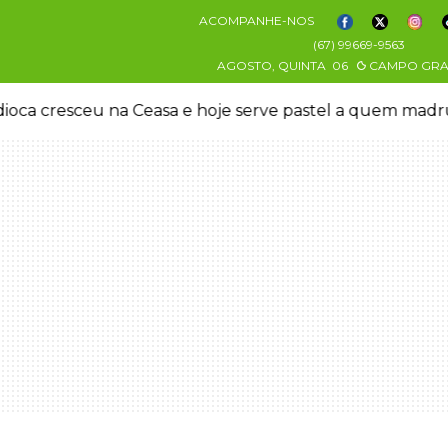
ACOMPANHE-NOS
(67) 99669-9563
AGOSTO, QUINTA
06
CAMPO GR
oca cresceu na Ceasa e hoje serve pastel a quem mad