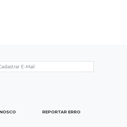
22:26
Eleições 2026
Eleitorado aprova teste da urna, mas
diz que colinha será "fundamental"
22:05
Sidrolândia
Briga termina com homem de 35
anos assassinado a facadas
21:40
Ideb
Escolas municipais lideram notas do
Ensino Fundamental em Campo
Grande
ONOSCO
REPORTAR ERRO
21:28
Futebol
Grêmio e Cruzeiro vencem em casa e
avançam às quartas da Copa do