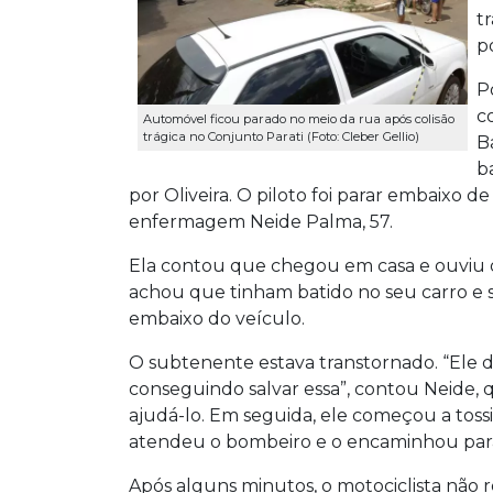
t
p
P
c
Automóvel ficou parado no meio da rua após colisão
trágica no Conjunto Parati (Foto: Cleber Gellio)
B
b
por Oliveira. O piloto foi parar embaixo 
enfermagem Neide Palma, 57.
Ela contou que chegou em casa e ouviu 
achou que tinham batido no seu carro e s
embaixo do veículo.
O subtenente estava transtornado. “Ele di
conseguindo salvar essa”, contou Neide, 
ajudá-lo. Em seguida, ele começou a tossi
atendeu o bombeiro e o encaminhou par
Após alguns minutos, o motociclista não r