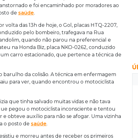
ranstornado e foi encaminhado por moradores ao
osto de
saúde
.
or volta das 13h de hoje, o Gol, placas HTQ-2207,
onduzido pelo bombeiro, trafegava na Rua
andolim, quando não parou na preferencial e
ateu na Honda Biz, placa NKO-0262, conduzido
de um carro estacionado, que pertence a técnica de
Ú
o barulho da colisão. A técnica em enfermagem
aiu para ver, quando encontrou o motociclista
zia que tinha salvado muitas vidas e não tava
que pegou o motociclista inconsciente e tentou
r e obteve auxílio para não se afogar. Uma vizinha
a o posto de
saúde
.
esistiu e morreu antes de receber os primeiros