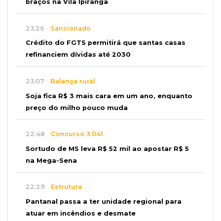
braços na Vila Ipiranga
23:26
Sancionado
Crédito do FGTS permitirá que santas casas
refinanciem dívidas até 2030
23:07
Balança rural
Soja fica R$ 3 mais cara em um ano, enquanto
preço do milho pouco muda
22:48
Concurso 3.041
Sortudo de MS leva R$ 52 mil ao apostar R$ 5
na Mega-Sena
22:29
Estrutura
Pantanal passa a ter unidade regional para
atuar em incêndios e desmate