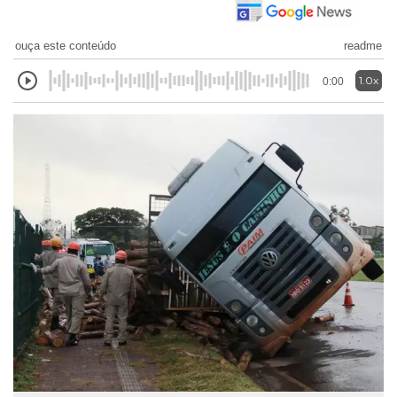
ouça este conteúdo
readme
1.0x
0:00