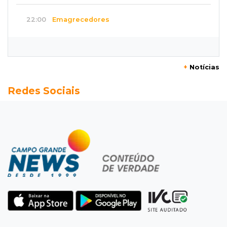
22:00
Emagrecedores
MS lidera procura digital por canetas
paraguaias sem registro
+
Notícias
21:41
Nova Alvorada do Sul
Redes Sociais
Granizo danifica telhados e plantações
durante temporal no interior
21:22
Agregado
Inter perde para o Corinthians mas avança às
quartas da Copa do Brasil
21:03
Futebol
Vitória goleia Athletico-PR por 4 a 0 e avança
às quartas da Copa do Brasil