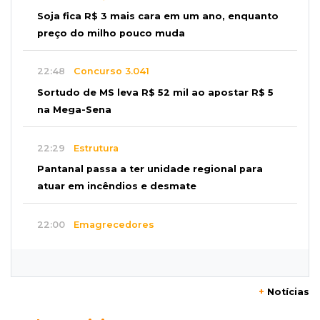
Soja fica R$ 3 mais cara em um ano, enquanto
preço do milho pouco muda
22:48
Concurso 3.041
Sortudo de MS leva R$ 52 mil ao apostar R$ 5
na Mega-Sena
22:29
Estrutura
Pantanal passa a ter unidade regional para
atuar em incêndios e desmate
22:00
Emagrecedores
MS lidera procura digital por canetas
paraguaias sem registro
+
Notícias
21:41
Nova Alvorada do Sul