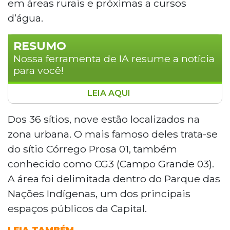
em áreas rurais e próximas a cursos
d’água.
RESUMO
Nossa ferramenta de IA resume a notícia
para você!
LEIA AQUI
Campo Grande possui dezoito sítios
arqueológicos catalogados, sendo que o
Dos 36 sítios, nove estão localizados na
Córrego Prosa 01 é o único situado na
zona urbana. O mais famoso deles trata-se
zona urbana, dentro do Parque das
do sítio Córrego Prosa 01, também
Nações Indígenas. Com vestígios de até
conhecido como CG3 (Campo Grande 03).
mil anos, o local abriga cerâmicas e
A área foi delimitada dentro do Parque das
artefatos líticos associados à tradição
Aratu e a povos do tronco linguístico Jê. O
Nações Indígenas, um dos principais
estado de Mato Grosso do Sul soma mais
espaços públicos da Capital.
de 800 áreas cadastradas pelo Iphan,
exigindo rigorosos processos de análise e