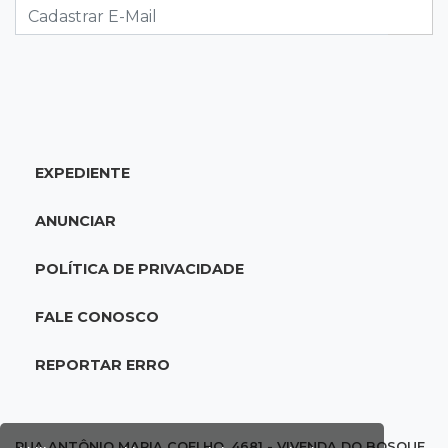
Brasileirão Feminino
20:34
Sorte
Veja as dezenas de hoje na Dupla Sena,
Lotomania, Quina e mais
EXPEDIENTE
20:15
Pedro Juan Caballero
Fiscalização apreende remédios de farmácia
ANUNCIAR
ligada a laboratório ilegal
POLÍTICA DE PRIVACIDADE
19:56
São Gabriel do Oeste
Suspeitos de ocupar avião interceptado pela
FALE CONOSCO
FAB morrem em confronto
REPORTAR ERRO
19:37
Cotação
Dólar comercial cai 0,46% e encerra semana
cotado a R$ 5,08
RUA ANTÔNIO MARIA COELHO, 4681 - VIVENDA DO BOSQUE