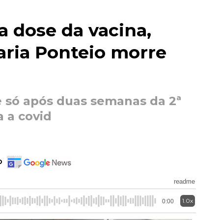
 dose da vacina,
aria Ponteio morre
e só após duas semanas da 2ª
 a covid
o
readme
1.0x
0:00