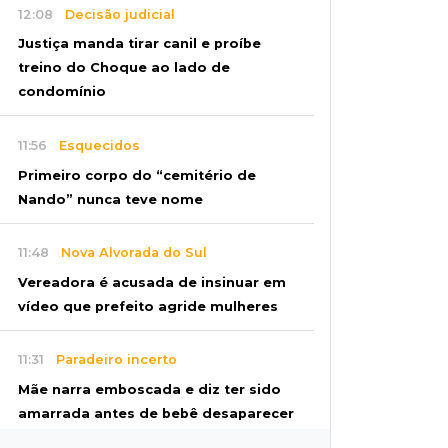
12:08
Decisão judicial
Justiça manda tirar canil e proíbe
treino do Choque ao lado de
condomínio
11:56
Esquecidos
Primeiro corpo do “cemitério de
Nando” nunca teve nome
11:48
Nova Alvorada do Sul
Vereadora é acusada de insinuar em
vídeo que prefeito agride mulheres
11:31
Paradeiro incerto
Mãe narra emboscada e diz ter sido
amarrada antes de bebê desaparecer