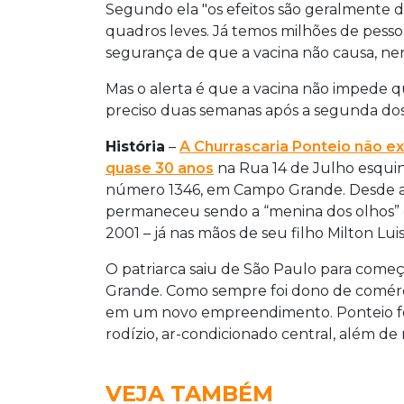
Segundo ela "os efeitos são geralmente d
quadros leves. Já temos milhões de pesso
segurança de que a vacina não causa, n
Mas o alerta é que a vacina não impede qu
preciso duas semanas após a segunda dos 
História
–
A Churrascaria Ponteio não 
quase 30 anos
na Rua 14 de Julho esquin
número 1346, em Campo Grande. Desde a 
permaneceu sendo a “menina dos olhos”
2001 – já nas mãos de seu filho Milton Lui
O patriarca saiu de São Paulo para come
Grande. Como sempre foi dono de comércio
em um novo empreendimento. Ponteio foi
rodízio, ar-condicionado central, além de
VEJA TAMBÉM