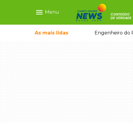
menu
Menu
o pai e morre a caminho do hospital
As mais
lidas
Engenheiro do P