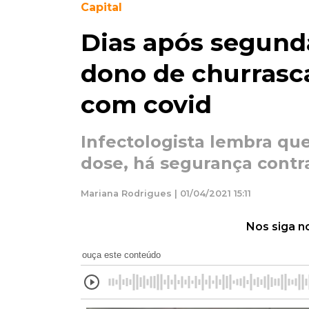
Capital
Dias após segunda
dono de churrasc
com covid
Infectologista lembra qu
dose, há segurança contra
Mariana Rodrigues | 01/04/2021 15:11
Nos siga n
ouça este conteúdo