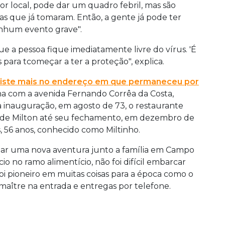
or local, pode dar um quadro febril, mas são
as que já tomaram. Então, a gente já pode ter
enhum evento grave".
e a pessoa fique imediatamente livre do vírus. 'É
para tcomeçar a ter a proteção", explica.
existe mais no endereço em que permaneceu por
a com a avenida Fernando Corrêa da Costa,
inauguração, em agosto de 73, o restaurante
 de Milton até seu fechamento, em dezembro de
s, 56 anos, conhecido como Miltinho.
çar uma nova aventura junto a família em Campo
 no ramo alimentício, não foi difícil embarcar
 pioneiro em muitas coisas para a época como o
 maître na entrada e entregas por telefone.