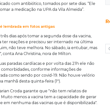
do com antibiótico, tomados por sete dias. “Ele
a tomar a medicação na UPA da Vila Almeida”.
R
0 é lembrada em fotos antigas
rês dias após tomar a segunda dose da vacina,
 ter reações e precisou ser internado na última
 ruim, não teve melhora. No sábado, ia entubar, mas
 conta Ana Christina, nora de Milton.
duas paradas cardíacas e por volta das 21h ele não
nha comorbidades, conforme informações de
strada como sendo por covid-19. Não houve velório
na manhã desta quinta-feira (1º).
Marian Croda garante que "não tem relatos de
. Muito menos a vacina tem a capacidade de gerar
e em nenhuma das vacinas que é disponibilizada".