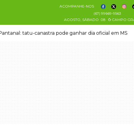
ACOMPANHE-NOS
(67) 99669-9563
AGOSTO, SÁBADO
08
CAMPO GR
antanal: tatu-canastra pode ganhar dia oficial em MS