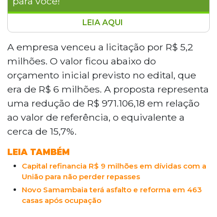
para você!
LEIA AQUI
A Prefeitura de Campo Grande
homologou a contratação da Engeotec
A empresa venceu a licitação por R$ 5,2
Construtora Ltda. por R$ 5,2 milhões para
milhões. O valor ficou abaixo do
obras de pavimentação e drenagem no
orçamento inicial previsto no edital, que
Complexo Tiradentes, nos bairros Jardim
era de R$ 6 milhões. A proposta representa
Jerusalém e Estrela Parque. O valor ficou
uma redução de R$ 971.106,18 em relação
15,7% abaixo do orçamento inicial de R$ 6
milhões. As obras integram um pacote
ao valor de referência, o equivalente a
municipal de R$ 640 milhões previsto até
cerca de 15,7%.
2028. A data de início ainda não foi
divulgada.
LEIA TAMBÉM
Capital refinancia R$ 9 milhões em dívidas com a
União para não perder repasses
Novo Samambaia terá asfalto e reforma em 463
casas após ocupação