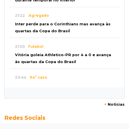
durante temporal no interior
21:22
Agregado
Inter perde para o Corinthians mas avança às
quartas da Copa do Brasil
21:03
Futebol
Vitória goleia Athletico-PR por 4 a 0 e avança
às quartas da Copa do Brasil
20:44
94º caso
Foragido por roubo morre baleado em
confronto com policiais militares
+
Notícias
20:25
Sorte
Redes Sociais
Veja as dezenas de hoje na Mega-Sena, Quina,
Timemania e mais