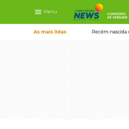
menu
Menu
As mais
lidas
Motorista embriagado e sem CNH é preso por homicídio após morte de motociclista
Recém-nascida d