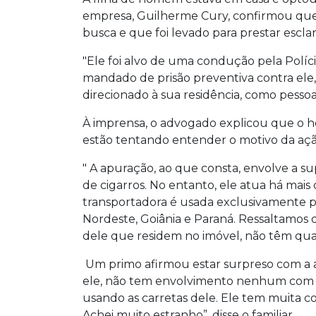
empresa, Guilherme Cury, confirmou que
busca e que foi levado para prestar escla
"Ele foi alvo de uma condução pela Polí
mandado de prisão preventiva contra el
direcionado à sua residência, como pessoa f
À imprensa, o advogado explicou que o
estão tentando entender o motivo da açã
" A apuração, ao que consta, envolve a su
de cigarros. No entanto, ele atua há mais
transportadora é usada exclusivamente pa
Nordeste, Goiânia e Paraná. Ressaltamos q
dele que residem no imóvel, não têm qual
Um primo afirmou estar surpreso com a a
ele, não tem envolvimento nenhum com c
usando as carretas dele. Ele tem muita c
Achei muito estranho”, disse o familiar.