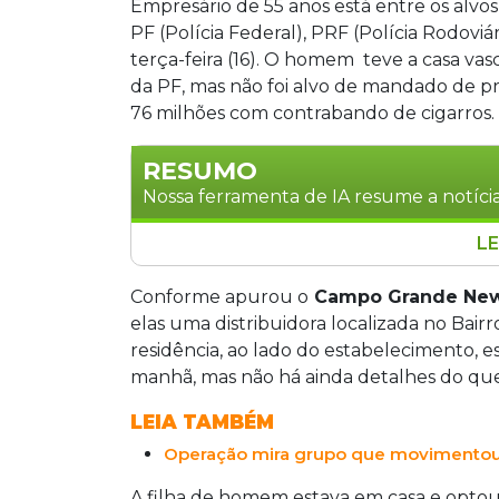
Empresário de 55 anos está entre os alvo
PF (Polícia Federal), PRF (Polícia Rodovi
terça-feira (16). O homem teve a casa va
da PF, mas não foi alvo de mandado de 
76 milhões com contrabando de cigarros.
RESUMO
Nossa ferramenta de IA resume a notícia
LE
Empresário de 55 anos teve a casa vas
Rota Clandestina, que apura esquema 
Conforme apurou o
Campo Grande Ne
movimentou R$ 76 milhões. Ele foi con
elas uma distribuidora localizada no Bair
mandado de prisão. A operação cumpriu
residência, ao lado do estabelecimento, e
monitoramento eletrônico em Campo G
manhã, mas não há ainda detalhes do que f
mobilizados.
LEIA TAMBÉM
Operação mira grupo que movimentou 
A filha de homem estava em casa e optou