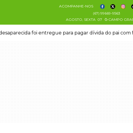
ACOMPANHE-NOS
(67) 99669-9563
AGOSTO, SEXTA
07
CAMPO GRA
esaparecida foi entregue para pagar dívida do pai com 