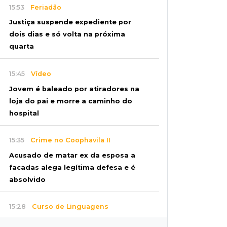
15:53
Feriadão
Justiça suspende expediente por
dois dias e só volta na próxima
quarta
15:45
Vídeo
Jovem é baleado por atiradores na
loja do pai e morre a caminho do
hospital
15:35
Crime no Coophavila II
Acusado de matar ex da esposa a
facadas alega legítima defesa e é
absolvido
15:28
Curso de Linguagens
UEMS abre inscrições para