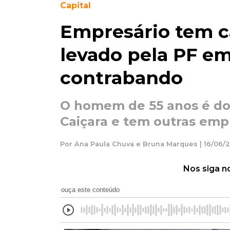
Capital
Empresário tem c
levado pela PF em
contrabando
O homem de 55 anos é don
Caiçara e tem outras em
Por Ana Paula Chuva e Bruna Marques | 16/06/
Nos siga n
ouça este conteúdo