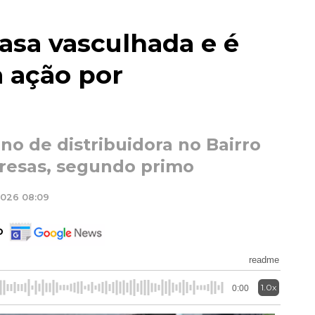
asa vasculhada e é
 ação por
o de distribuidora no Bairro
presas, segundo primo
2026 08:09
o
readme
1.0x
0:00