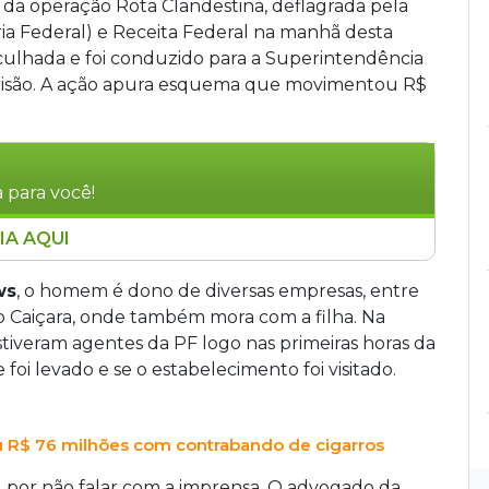
s da operação Rota Clandestina, deflagrada pela
ária Federal) e Receita Federal na manhã desta
sculhada e foi conduzido para a Superintendência
prisão. A ação apura esquema que movimentou R$
 para você!
IA AQUI
culhada pela Polícia Federal durante a operação
de contrabando de cigarros paraguaios que
ws
, o homem é dono de diversas empresas, entre
duzido para prestar esclarecimentos, sem
ro Caiçara, onde também mora com a filha. Na
 14 mandados de busca, 5 de prisão e 5 de
stiveram agentes da PF logo nas primeiras horas da
rande e Santa Luzia, com 99 agentes
oi levado e se o estabelecimento foi visitado.
R$ 76 milhões com contrabando de cigarros
 por não falar com a imprensa. O advogado da