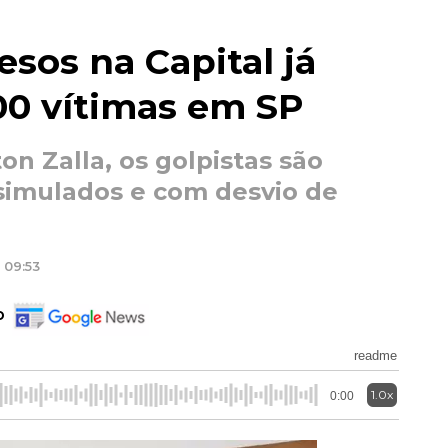
esos na Capital já
00 vítimas em SP
n Zalla, os golpistas são
issimulados e com desvio de
 09:53
o
readme
1.0x
0:00