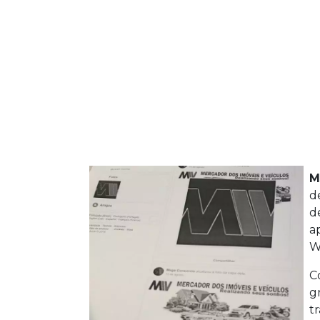
M
d
d
a
W
C
g
t