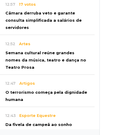
12:57
17 votos
Câmara derruba veto e garante
consulta simplificada a salários de
servidores
12:52
Artes
Semana cultural reúne grandes
nomes da música, teatro e dança no
Teatro Prosa
12:47
Artigos
O terrorismo começa pela dignidade
humana
12:43
Esporte Equestre
Da fivela de campeã ao sonho
internacional: amazona de MS quer