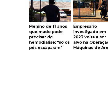
Menino de 11 anos
Empresário
queimado pode
investigado em
precisar de
2023 volta a ser
hemodiálise; "só os
alvo na Operaçã
pés escaparam"
Máquinas de Are