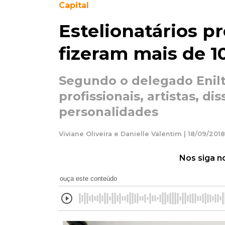
Capital
Estelionatários pr
fizeram mais de 1
Segundo o delegado Enilto
profissionais, artistas, d
personalidades
Viviane Oliveira e Danielle Valentim | 18/09/2018
Nos siga n
ouça este conteúdo