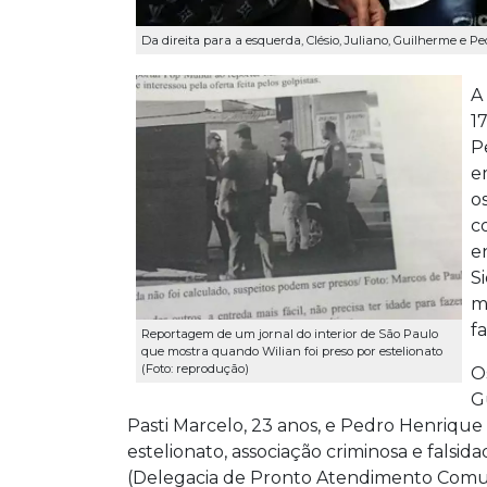
Da direita para a esquerda, Clésio, Juliano, Guilherme e
A
1
P
e
os
c
en
S
m
f
Reportagem de um jornal do interior de São Paulo
que mostra quando Wilian foi preso por estelionato
(Foto: reprodução)
O
G
Pasti Marcelo, 23 anos, e Pedro Henrique 
estelionato, associação criminosa e falsid
(Delegacia de Pronto Atendimento Comun