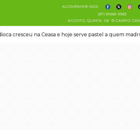
ACOMPANHE-NOS
(67) 99669-9563
AGOSTO, QUINTA
06
CAMPO GR
oca cresceu na Ceasa e hoje serve pastel a quem mad