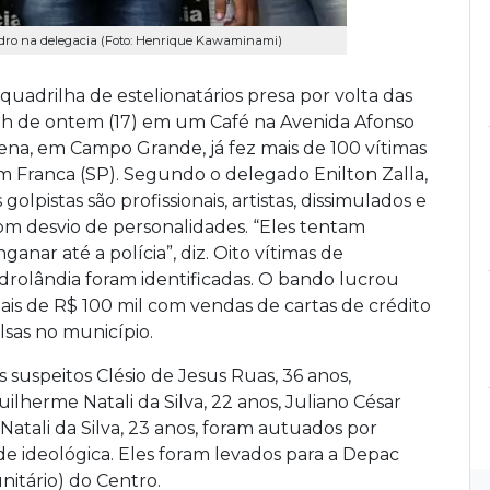
 Pedro na delegacia (Foto: Henrique Kawaminami)
 quadrilha de estelionatários presa por volta das
7h de ontem (17) em um Café na Avenida Afonso
ena, em Campo Grande, já fez mais de 100 vítimas
m Franca (SP). Segundo o delegado Enilton Zalla,
 golpistas são profissionais, artistas, dissimulados e
om desvio de personalidades. “Eles tentam
ganar até a polícia”, diz. Oito vítimas de
idrolândia foram identificadas. O bando lucrou
ais de R$ 100 mil com vendas de cartas de crédito
alsas no município.
s suspeitos Clésio de Jesus Ruas, 36 anos,
uilherme Natali da Silva, 22 anos, Juliano César
Natali da Silva, 23 anos, foram autuados por
ade ideológica. Eles foram levados para a Depac
itário) do Centro.