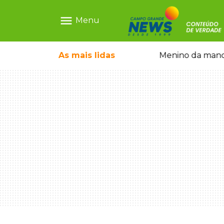
menu
Menu
ãe que não reconhece o filho queimado
As mais
lidas
Menino da mandi