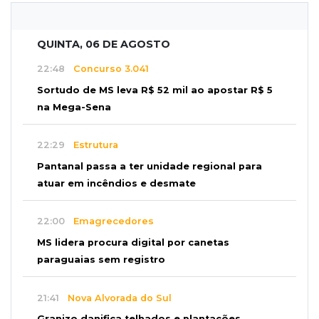
QUINTA, 06 DE AGOSTO
22:48
Concurso 3.041
Sortudo de MS leva R$ 52 mil ao apostar R$ 5
na Mega-Sena
22:29
Estrutura
Pantanal passa a ter unidade regional para
atuar em incêndios e desmate
22:00
Emagrecedores
MS lidera procura digital por canetas
paraguaias sem registro
21:41
Nova Alvorada do Sul
Granizo danifica telhados e plantações