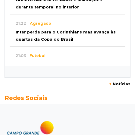
durante temporal no interior
21:22
Agregado
Inter perde para o Corinthians mas avança às
quartas da Copa do Brasil
21:03
Futebol
Vitória goleia Athletico-PR por 4 a 0 e avança
às quartas da Copa do Brasil
+
Notícias
20:44
94º caso
Redes Sociais
Foragido por roubo morre baleado em
confronto com policiais militares
20:25
Sorte
Veja as dezenas de hoje na Mega-Sena, Quina,