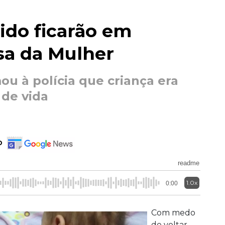
ido ficarão em
sa da Mulher
u à polícia que criança era
 de vida
o
readme
1.0x
0:00
Com medo
de voltar