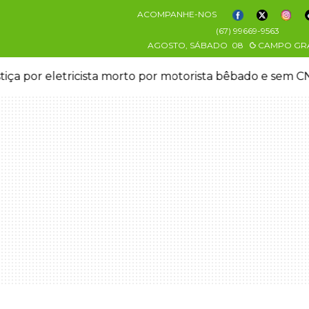
ACOMPANHE-NOS
(67) 99669-9563
AGOSTO, SÁBADO
08
CAMPO GR
stiça por eletricista morto por motorista bêbado e sem 