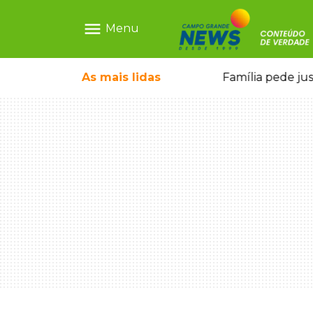
menu
Menu
ia ligada a laboratório ilegal
As mais
lidas
Família pede ju