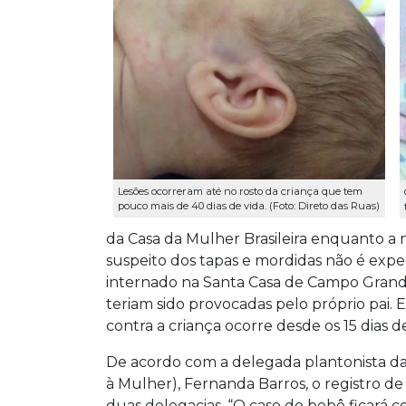
Lesões ocorreram até no rosto da criança que tem
pouco mais de 40 dias de vida. (Foto: Direto das Ruas)
da Casa da Mulher Brasileira enquanto a 
suspeito dos tapas e mordidas não é exped
internado na Santa Casa de Campo Gran
teriam sido provocadas pelo próprio pai.
contra a criança ocorre desde os 15 dias d
De acordo com a delegada plantonista d
à Mulher), Fernanda Barros, o registro de 
duas delegacias. “O caso do bebê ficará 