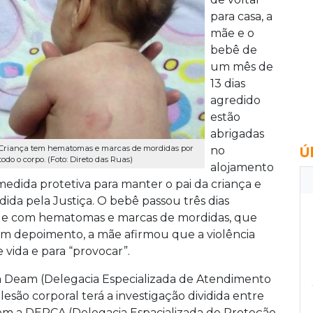
para casa, a
mãe e o
bebê de
um mês de
13 dias
agredido
estão
abrigadas
Criança tem hematomas e marcas de mordidas por
no
Ú
todo o corpo. (Foto: Direto das Ruas)
alojamento
medida protetiva para manter o pai da criança e
ida pela Justiça. O bebê passou três dias
de com hematomas e marcas de mordidas, que
 Em depoimento, a mãe afirmou que a violência
e vida e para “provocar”.
a Deam (Delegacia Especializada de Atendimento
lesão corporal terá a investigação dividida entre
com a DEPCA (Delegacia Espacializada de Proteção