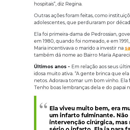
hospitais”, diz Regina.
Outras ações foram feitas, como instituiç
adolescentes, que perduraram por décad
Ela foi primeira-dama de Pedrossian, gove
em 1980, quando foi nomeado, e em 1991, q
Maria incentivava o marido a investir na
s
também dá nome ao Bairro Maria Apareci
Últimos anos -
Em relação aos seus últi
idosa muito ativa. “A gente brinca que ela
netos. Adorava tomar um bom vinho. Ela f
Tenho boas lembranças dela e do papai n
Ela viveu muito bem, era mu
um infarto fulminante. Não
intervenção cirúrgica, mas
sério o infarto. Ela ia para