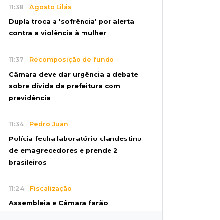
11:38
Agosto Lilás
Dupla troca a 'sofrência' por alerta
contra a violência à mulher
11:37
Recomposição de fundo
Câmara deve dar urgência a debate
sobre dívida da prefeitura com
previdência
11:34
Pedro Juan
Polícia fecha laboratório clandestino
de emagrecedores e prende 2
brasileiros
11:24
Fiscalização
Assembleia e Câmara farão
audiência sobre limite de som em