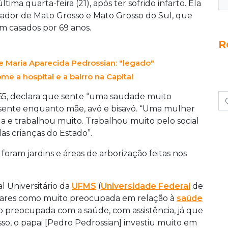
ima quarta-feira (21), após ter sofrido infarto. Ela
nador de Mato Grosso e Mato Grosso do Sul, que
am casados por 69 anos.
R
 Maria Aparecida Pedrossian: "legado"
e a hospital e a bairro na Capital
 65, declara que sente “uma saudade muito
resente enquanto mãe, avó e bisavó. “Uma mulher
a e trabalhou muito. Trabalhou muito pelo social
das crianças do Estado”.
foram jardins e áreas de arborização feitas nos
l Universitário da
UFMS
(
Universidade Federal
de
miliares como muito preocupada em relação à
saúde
o preocupada com a saúde, com assistência, já que
isso, o papai [Pedro Pedrossian] investiu muito em