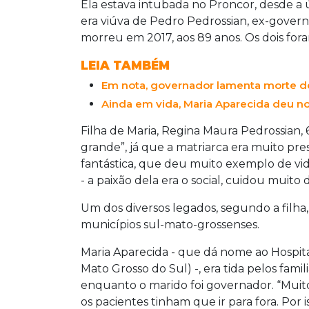
Ela estava intubada no Proncor, desde a últ
era viúva de Pedro Pedrossian, ex-gover
morreu em 2017, aos 89 anos. Os dois for
LEIA TAMBÉM
Em nota, governador lamenta morte de
Ainda em vida, Maria Aparecida deu nom
Filha de Maria, Regina Maura Pedrossian,
grande”, já que a matriarca era muito p
fantástica, que deu muito exemplo de vid
- a paixão dela era o social, cuidou muito 
Um dos diversos legados, segundo a filha, 
municípios sul-mato-grossenses.
Maria Aparecida - que dá nome ao Hospita
Mato Grosso do Sul) -, era tida pelos fa
enquanto o marido foi governador. “Muit
os pacientes tinham que ir para fora. Por 