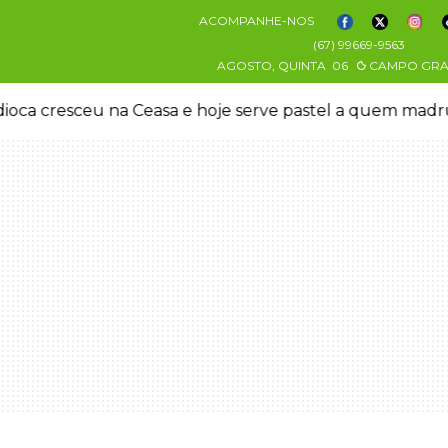
ACOMPANHE-NOS
(67) 99669-9563
AGOSTO, QUINTA
06
CAMPO GR
oca cresceu na Ceasa e hoje serve pastel a quem mad