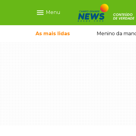
menu
Menu
ntre crianças brasileiras
As mais
lidas
Menino da mandi