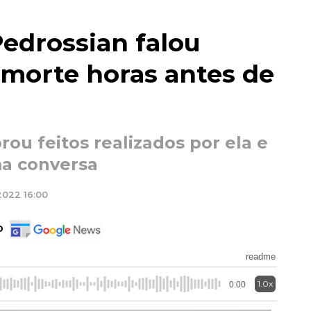
edrossian falou
 morte horas antes de
rou feitos realizados por ela e
ma conversa
2022 16:00
o
readme
1.0x
0:00