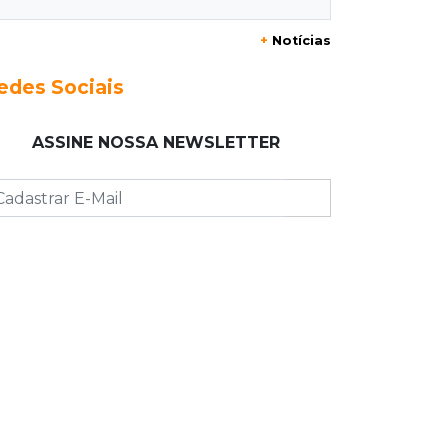
bares da Capital
+
Notícias
11:18
Naviraí
edes Sociais
Rapaz é executado a tiros após
apostar R$ 31 mil em jogo de sinuca
ASSINE NOSSA NEWSLETTER
11:16
Viu a Juju?
Procurada: Juju fugiu no bairro
Tiradentes no domingo de manhã
11:01
Operação Lívia
Adolescente que morreu em desafio
era "escrava virtual", diz delegada
10:56
Destruição
Incêndio destrói parte de uma das
feiras mais movimentadas da