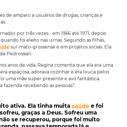
ões de amparo a usuários de drogas, crianças e
as.
rnador por três vezes - em 1966 até 1971, depois
uando foi eleito nas urnas. Segundo as filhas,
aúde
sul-mato-grossense e em projetos sociais. Ela
da Pedrossian.
mos anos de vida, Regina comenta que ela era uma
 era espaçosa, adorava cozinhar e era louca pelos
oi uma mãe super presente e avó fantástica.
a fazenda recebendo as pessoas”.
ito ativa. Ela tinha muita
saúde
e foi
 sofreu, graças a Deus. Sofreu uma
 não se recuperou, porque foi muito
 fazenda, passava temporada lá e