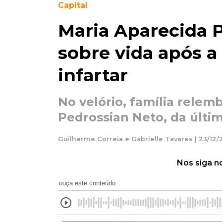
Capital
Maria Aparecida P
sobre vida após a
infartar
No velório, família relemb
Pedrossian Neto, da últi
Guilherme Correia e Gabrielle Tavares | 23/12/
Nos siga n
ouça este conteúdo