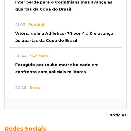
Inter perde para o Corinthians mas avança às
quartas da Copa do Brasil
21:03
Futebol
Vitória goleia Athletico-PR por 4 a 0 e avança
às quartas da Copa do Brasil
20:44
94º caso
Foragido por roubo morre baleado em
confronto com policiais militares
20:25
Sorte
Veja as dezenas de hoje na Mega-Sena, Quina,
Timemania e mais
+
Notícias
20:06
Balcão de empregos
Redes Sociais
Semana termina com 913 vagas de trabalho