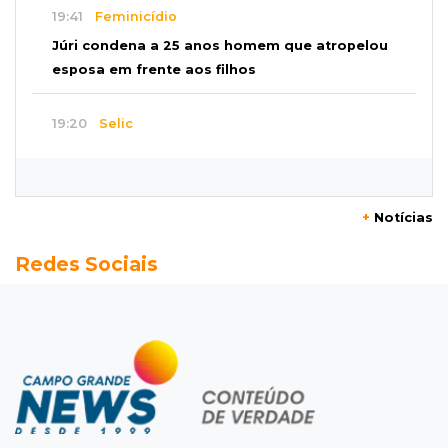
19:41
Feminicídio
Júri condena a 25 anos homem que atropelou
esposa em frente aos filhos
19:20
Selic
Banco Central reduz juros para 14% ao ano em
4º corte consecutivo
+
Notícias
19:05
Pregão
Redes Sociais
Dólar comercial fecha cotado a R$ 5,12 com
atenção ao cenário externo
18:41
Ideb
Ensino Médio melhora nas maiores cidades do
Estado, mas aprendizagem recua
18:24
Balanço