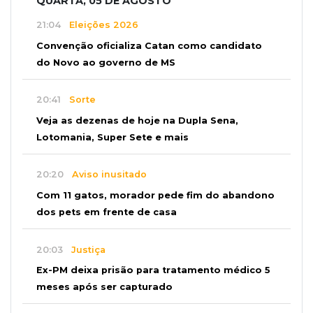
QUARTA, 05 DE AGOSTO
21:04
Eleições 2026
Convenção oficializa Catan como candidato
do Novo ao governo de MS
20:41
Sorte
Veja as dezenas de hoje na Dupla Sena,
Lotomania, Super Sete e mais
20:20
Aviso inusitado
Com 11 gatos, morador pede fim do abandono
dos pets em frente de casa
20:03
Justiça
Ex-PM deixa prisão para tratamento médico 5
meses após ser capturado