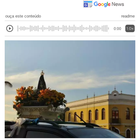
ouça este conteúdo
readme
1.0x
0:00