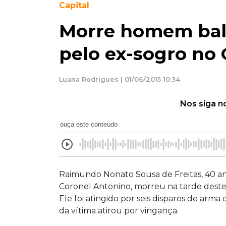
Capital
Morre homem bale
pelo ex-sogro no
Luana Rodrigues | 01/06/2015 10:34
Nos siga n
ouça este conteúdo
Raimundo Nonato Sousa de Freitas, 40 an
Coronel Antonino, morreu na tarde dest
Ele foi atingido por seis disparos de arma
da vítima atirou por vingança.