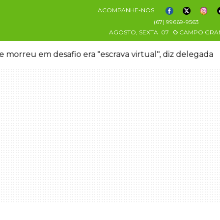
ACOMPANHE-NOS
(67) 99669-9563
AGOSTO, SEXTA
07
CAMPO GRA
 morreu em desafio era "escrava virtual", diz delegada