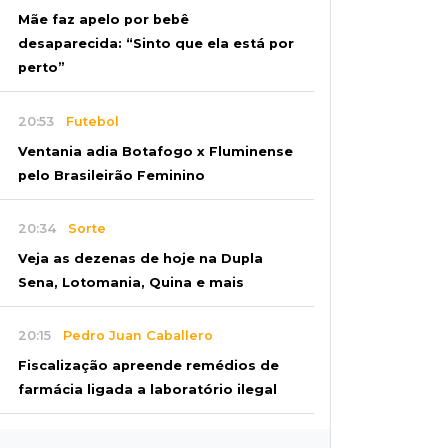
Mãe faz apelo por bebê
desaparecida: “Sinto que ela está por
perto”
20:53
Futebol
Ventania adia Botafogo x Fluminense
pelo Brasileirão Feminino
20:34
Sorte
Veja as dezenas de hoje na Dupla
Sena, Lotomania, Quina e mais
20:15
Pedro Juan Caballero
Fiscalização apreende remédios de
farmácia ligada a laboratório ilegal
19:56
São Gabriel do Oeste