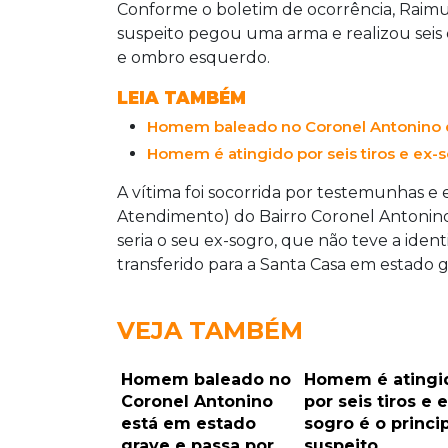
Conforme o boletim de ocorrência, Raimu
suspeito pegou uma arma e realizou seis d
e ombro esquerdo.
LEIA TAMBÉM
Homem baleado no Coronel Antonino es
Homem é atingido por seis tiros e ex-s
A vítima foi socorrida por testemunhas 
Atendimento) do Bairro Coronel Antonino
seria o seu ex-sogro, que não teve a ide
transferido para a Santa Casa em estado 
VEJA TAMBÉM
Homem baleado no
Homem é atingi
Coronel Antonino
por seis tiros e e
está em estado
sogro é o princi
grave e passa por
suspeito