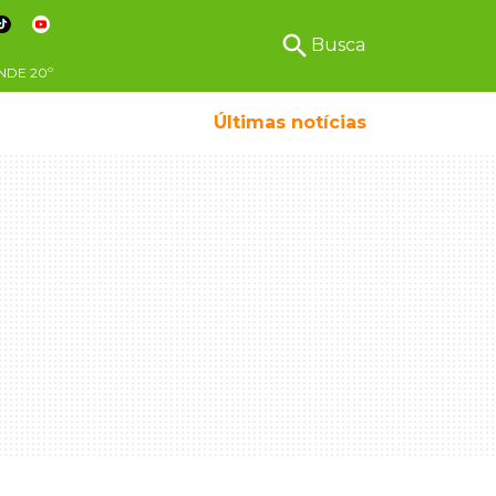
search
Busca
NDE
20º
Últimas notícias