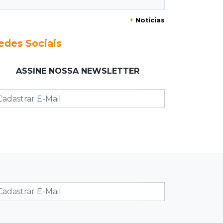
Suspeitos de ocupar avião
+
Notícias
interceptado pela FAB morrem em
confronto
edes Sociais
19:37
Cotação
ASSINE NOSSA NEWSLETTER
Dólar comercial cai 0,46% e encerra
semana cotado a R$ 5,08
19:18
95º caso
Foragido que se passava por pastor
morre após reagir à abordagem
policial
18:51
Certidão
Em MS, uma criança é registrada sem
o nome do pai a cada 2h