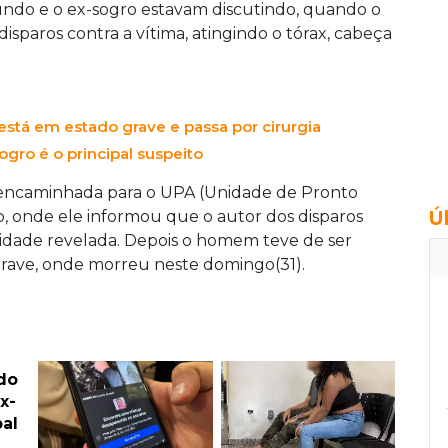
ndo e o ex-sogro estavam discutindo, quando o
isparos contra a vítima, atingindo o tórax, cabeça
tá em estado grave e passa por cirurgia
ogro é o principal suspeito
e encaminhada para o UPA (Unidade de Pronto
Ú
, onde ele informou que o autor dos disparos
ntidade revelada. Depois o homem teve de ser
grave, onde morreu neste domingo(31).
do
x-
pal