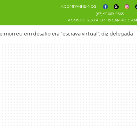
ACOMPANHE-NOS
(67) 99669-9563
AGOSTO, SEXTA
07
CAMPO GRA
 morreu em desafio era "escrava virtual", diz delegada