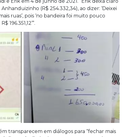
 e Erik em 4 de junho de 2021. “Erik deixa claro
Anhanduizinho (R$ 254.332,34), ao dizer: ‘Deixei
is ruas’, pois ‘no bandeira foi muito pouco
R$ 196.351,12’”.
ém transparecem em diálogos para “fechar mais