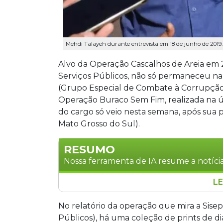
Mehdi Talayeh durante entrevista em 18 de junho de 2019
Alvo da Operação Cascalhos de Areia em
Serviços Públicos, não só permaneceu n
(Grupo Especial de Combate à Corrupção)
Operação Buraco Sem Fim, realizada na úl
do cargo só veio nesta semana, após sua 
Mato Grosso do Sul).
RESUMO
Nossa ferramenta de IA resume a notícia
LE
O Grupo Especial de Combate à Corru
arquiteto de fraudes contratuais na S
No relatório da operação que mira a Sisep
Segundo a Operação Buraco Sem Fim, 
Públicos), há uma coleção de prints de d