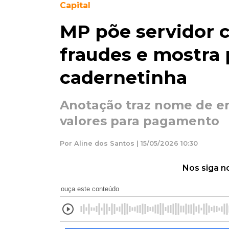
Capital
MP põe servidor 
fraudes e mostra 
cadernetinha
Anotação traz nome de e
valores para pagamento
Por Aline dos Santos | 15/05/2026 10:30
Nos siga n
ouça este conteúdo