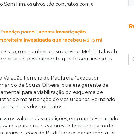
nutenção de vias sem a devida medição dos
 Sem Fim, os alvos são contratos com a
ia ocorrido entre 2018 e 2025, envolveu outros
e para viabilizar o desvio de recursos públicos.
R
e “serviço porco”, aponta investigação
mpreiteira investigada que recebeu R$ 15 mi
 Sisep, o engenheiro e supervisor Mehdi Talayeh
terminando pessoalmente que fossem inseridos
io Valadão Ferreira de Paula era “executor
ernando de Souza Oliveira, que era gerente de
damental para a viabilização do esquema de
tratos de manutenção de vias urbanas. Fernando
emanescentes dos contratos.
nava os valores das medições, enquanto Fernando
essários para que os valores refletissem o acordo
com as instruções de Rudi Fiorese, garantindo que