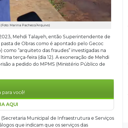
. (Foto: Marina Pacheco/Arquivo)
 2023, Mehdi Talayeh, então Superintendente de
a pasta de Obras como é apontado pelo Gecoc
 como “arquiteto das fraudes” investigadas na
tima terça-feira (dia 12). A exoneração de Mehdi
prisão a pedido do MPMS (Ministério Público de
 para você!
IA AQUI
pção identificou Mehdi Talayeh como o
ecretaria de Infraestrutura de Campo Grande.
 (Secretaria Municipal de Infraestrutura e Serviços
o ex-superintendente determinava a inclusão
iálogos que indicam que os serviços das