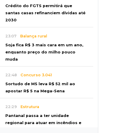
Crédito do FGTS permitirá que
santas casas refinanciem dívidas até
2030
23:07
Balança rural
Soja fica R$ 3 mais cara em um ano,
enquanto preço do milho pouco
muda
22:48
Concurso 3.041
Sortudo de MS leva R$ 52 mil ao
apostar R$ 5 na Mega-Sena
22:29
Estrutura
Pantanal passa a ter unidade
regional para atuar em incêndios e
desmate