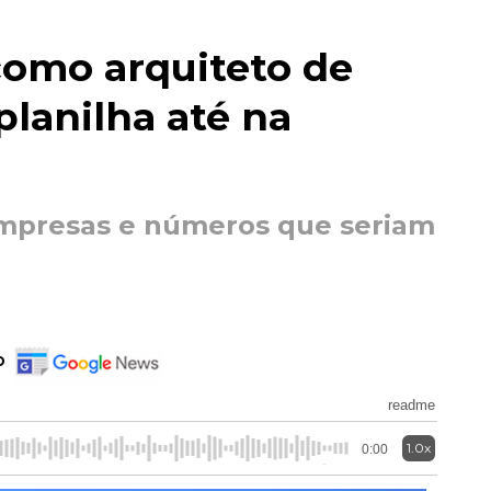
como arquiteto de
planilha até na
mpresas e números que seriam
o
readme
1.0x
0:00