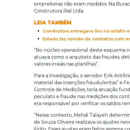
de valores irreais em planilhas de ma
empreiteiras não eram medidos. Na Buraco
serviços. O esquema criminoso, que ter
Construtora Rial Ltda.
servidores e o ex-secretário Rudi Fiores
LEIA TAMBÉM
Construtora entregava lixo no asfalto 
Estado faz revisão de contratos com e
“No núcleo operacional deste esquema na
atuava como o arquiteto das fraudes, de
valores irreais nas planilhas”.
Para a investigação, o servidor Erik Antôn
material das inserções fraudulentas” e F
Controle de Medições, teria atuação fun
peculato e fraude nas medições dos con
era responsável por verificar os saldos r
“Nesse contexto, Mehdi Talayeh determi
de Souza Oliveira realizava os ajustes nec
ilícito. Esses ajustes eram feitos sempre 