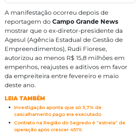
O governo de Mato Grosso do Sul iniciou
revisão dos contratos com a Construtora
A manifestação ocorreu depois de
Rial Ltda., investigada na Operação
reportagem do
Campo Grande News
Buraco Sem Fim, que apura fraudes em
mostrar que o ex-diretor-presidente da
contratos de tapa-buraco em Campo
Agesul (Agência Estadual de Gestão de
Grande. O ex-diretor da Agesul, Rudi
Empreendimentos), Rudi Fiorese,
Fiorese, preso na operação, autorizou R$
15,8 milhões à empresa entre fevereiro e
autorizou ao menos R$ 15,8 milhões em
maio. Os contratos estaduais somam R$
empenhos, reajustes e aditivos em favor
27,7 milhões. A operação investiga
da empreiteira entre fevereiro e maio
desvios de R$ 113,7 milhões entre 2018 e
deste ano.
2025.
LEIA TAMBÉM
Investigação aponta que só 3,7% de
cascalhamento pago era executado
Contrato na Região do Segredo é “estrela” de
operação após crescer 451%