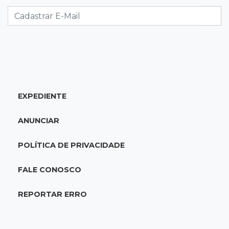
Foragido por roubo morre baleado em
confronto com policiais militares
20:25
Sorte
Veja as dezenas de hoje na Mega-Sena, Quina,
Timemania e mais
EXPEDIENTE
20:06
Balcão de empregos
Semana termina com 913 vagas de trabalho
ANUNCIAR
abertas em 114 funções
POLÍTICA DE PRIVACIDADE
19:47
Festival do Sobá
Em visita à Feira Central, Riedel volta a
FALE CONOSCO
prometer apoio para revitalização
REPORTAR ERRO
19:28
Contravenção penal
STF suspende julgamento que pode definir