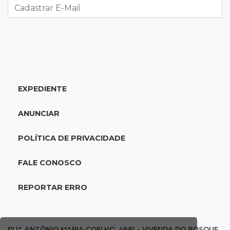
por ex-companheiro de amiga
08:45
De madrugada
Após briga, casa pega fogo duas vezes em
condomínio do Nova Lima
EXPEDIENTE
08:37
Agendão de partidas
Rodada do Brasileirão tem 6 jogos neste
ANUNCIAR
domingo de Dia dos Pais
POLÍTICA DE PRIVACIDADE
08:30
Em Pauta
O enorme peso dos genes na obesidade
FALE CONOSCO
08:26
O que ficou de quem partiu
REPORTAR ERRO
Com ajuda da irmã, mãe transforma sonho
que tinha com a filha em loja
RUA ANTÔNIO MARIA COELHO, 4681 - VIVENDA DO BOSQUE