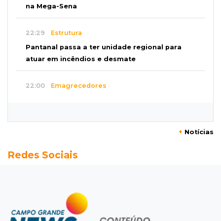
na Mega-Sena
22:29
Estrutura
Pantanal passa a ter unidade regional para
atuar em incêndios e desmate
22:00
Emagrecedores
MS lidera procura digital por canetas
paraguaias sem registro
+
Notícias
21:41
Nova Alvorada do Sul
Redes Sociais
Granizo danifica telhados e plantações
durante temporal no interior
21:22
Agregado
Inter perde para o Corinthians mas avança às
quartas da Copa do Brasil