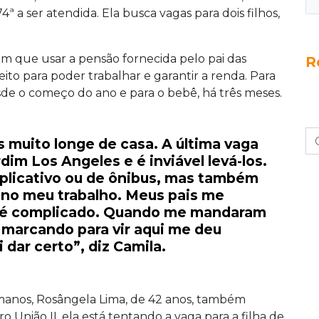
ª a ser atendida. Ela busca vagas para dois filhos,
em que usar a pensão fornecida pelo pai das
R
eito para poder trabalhar e garantir a renda. Para
esde o começo do ano e para o bebê, há três meses.
 muito longe de casa. A última vaga
rdim Los Angeles e é inviável levá-los.
 aplicativo ou de ônibus, mas também
no meu trabalho. Meus pais me
 é complicado. Quando me mandaram
marcando para vir aqui me deu
 dar certo”, diz Camila.
umanos, Rosângela Lima, de 42 anos, também
 União II, ela está tentando a vaga para a filha de