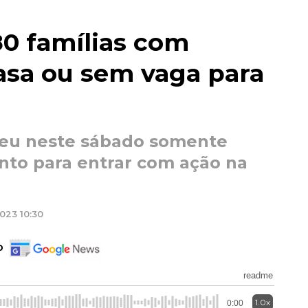
80 famílias com
asa ou sem vaga para
deu neste sábado somente
to para entrar com ação na
023 10:30
o
readme
1.0x
0:00