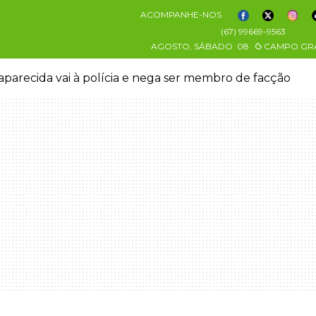
ACOMPANHE-NOS
(67) 99669-9563
AGOSTO, SÁBADO
08
CAMPO GR
aparecida vai à polícia e nega ser membro de facção