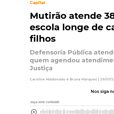
Capital
Mutirão atende 3
escola longe de c
filhos
Defensoria Pública aten
quem agendou atendimen
Justiça
Caroline Maldonado e Bruna Marques | 29/07/2
Nos siga n
ouça este conteúdo