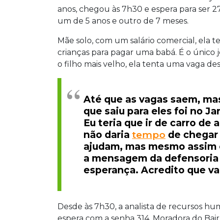
anos, chegou às 7h30 e espera para ser 274
um de 5 anos e outro de 7 meses.
Mãe solo, com um salário comercial, ela t
crianças para pagar uma babá. É o único j
o filho mais velho, ela tenta uma vaga d
Até que as vagas saem, mas
que saiu para eles foi no Ja
Eu teria que ir de carro de
não daria
tempo
de chegar 
ajudam, mas mesmo assim
a mensagem da defensoria 
esperança. Acredito que vai
Desde às 7h30, a analista de recursos h
espera com a senha 314. Moradora do Bairro