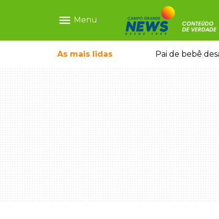
menu
Menu
rto por motorista bêbado e sem CNH
As mais
lidas
Pai de bebê des