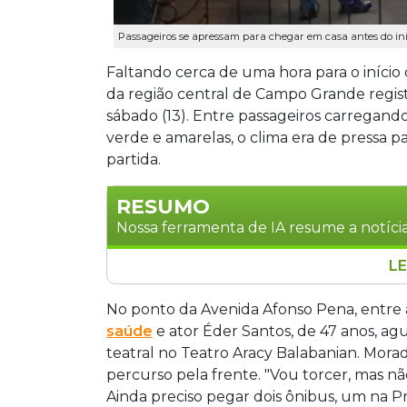
Passageiros se apressam para chegar em casa antes do iníci
Faltando cerca de uma hora para o início 
da região central de Campo Grande regis
sábado (13). Entre passageiros carregando
verde e amarelas, o clima era de pressa 
partida.
RESUMO
Nossa ferramenta de IA resume a notícia
LE
Pontos de ônibus do centro de Campo
da tarde desta terça-feira (17), com p
No ponto da Avenida Afonso Pena, entre a
do jogo da Seleção Brasileira. Entre o
saúde
e ator Éder Santos, de 47 anos, ag
saúde Éder Santos, 47 anos, e a vende
teatral no Teatro Aracy Balabanian. Mora
otimismo com o Brasil, apostando em vit
percurso pela frente. "Vou torcer, mas não
Ainda preciso pegar dois ônibus, um na P