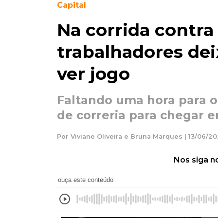
Capital
Na corrida contra 
trabalhadores de
ver jogo
Faltando uma hora para o i
de correria para chegar 
Por Viviane Oliveira e Bruna Marques | 13/06/20
Nos siga n
ouça este conteúdo