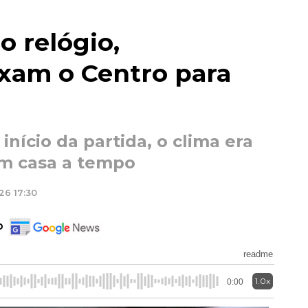
o relógio,
ixam o Centro para
nício da partida, o clima era
em casa a tempo
26 17:30
o
readme
1.0x
0:00