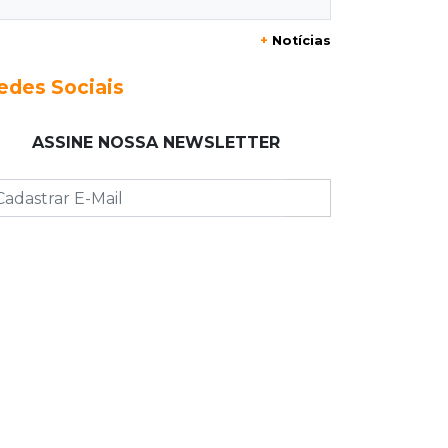
20:29
Pedro Gomes
+
Notícias
Jovem morre baleado e suspeita
envolve disputa entre facções rivais
edes Sociais
20:01
Futebol feminino
ASSINE NOSSA NEWSLETTER
Pantanal treina em Goiânia antes de
jogo que vale acesso inédito à Série
A2
19:44
Campeonato Brasileiro
Remo busca empate com Atlético-MG
e segue na zona de rebaixamento
19:27
Caso Ayla
Defesa diz que preso suspeito de
sequestro só emprestou casa a
conhecido