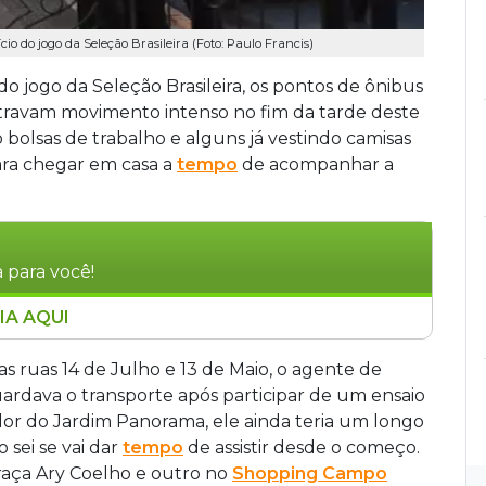
o do jogo da Seleção Brasileira (Foto: Paulo Francis)
do jogo da Seleção Brasileira, os pontos de ônibus
travam movimento intenso no fim da tarde deste
 bolsas de trabalho e alguns já vestindo camisas
para chegar em casa a
tempo
de acompanhar a
 para você!
IA AQUI
 Grande registraram movimento intenso no fim
assageiros apressados para chegar em casa antes
s ruas 14 de Julho e 13 de Maio, o agente de
s que aguardavam transporte, o agente de
uardava o transporte após participar de um ensaio
dora Ingrid Lopes, 31 anos, demonstraram
dor do Jardim Panorama, ele ainda teria um longo
órias por 3 a 0 e 2 a 1, respectivamente.
 sei se vai dar
tempo
de assistir desde o começo.
raça Ary Coelho e outro no
Shopping Campo