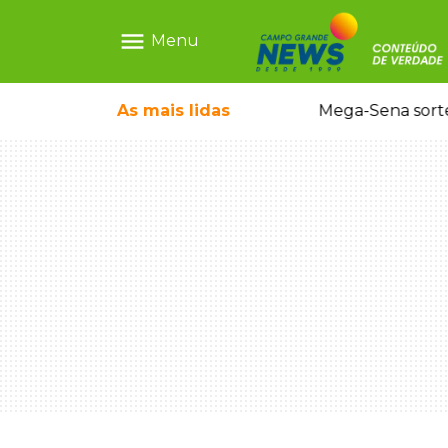
menu
Menu
o em sequestro de bebê na Capital
As mais
lidas
Mega-Sena sort