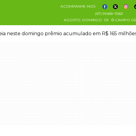
ACOMPANHE-NOS
(67) 99669-9563
AGOSTO, DOMINGO
09
CAMPO G
eia neste domingo prêmio acumulado em R$ 165 milhõe