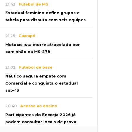
21:43
Futebol de MS
Estadual feminino define grupos e
tabela para disputa com seis equipes
21:25
Caarapó
Motociclista morre atropelado por
caminhão na MS-278
21:02
Futebol de base
Náutico segura empate com
Comercial e conquista o estadual
sub-13
20:40
Acesso ao ensino
Participantes do Encceja 2026 já
podem consultar locais de prova