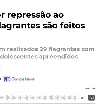
r repressão ao
flagrantes são feitos
am realizados 29 flagrantes com
adolescentes apreendidos
:36
o
readme
1.0x
0:00