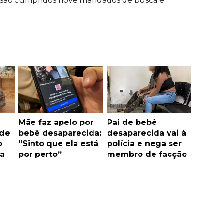
, são cumpridos nove mandados de busca e
Mãe faz apelo por
Pai de bebê
 de
bebê desaparecida:
desaparecida vai à
o
“Sinto que ela está
polícia e nega ser
na
por perto”
membro de facção