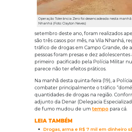
Operação Tolerância Zero foi desencadeada nesta manhã 
Nhanhá (Foto: Clayton Neves)
setembro deste ano, foram realizados apen
são três casos por mês, na Vila Nhanhá, r
tráfico de drogas em Campo Grande, de ac
pessoas foram presas e dez adolescentes a
primeiro pacificado pela Polícia Militar n
parece não ter efeitos práticos.
Na manhã desta quinta-feira (19), a Políci
combater principalmente o tráfico “domés
quantidades de drogas na região. Conform
adjunto da Denar (Delegacia Especializada
de fumo mudou de um
tempo
para cá.
LEIA TAMBÉM
Drogas, arma e R$ 7 mil em dinheiro 