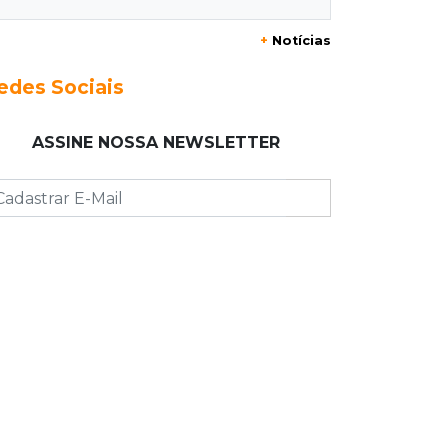
20:15
Pedro Juan Caballero
+
Notícias
Fiscalização apreende remédios de
farmácia ligada a laboratório ilegal
edes Sociais
19:56
São Gabriel do Oeste
ASSINE NOSSA NEWSLETTER
Suspeitos de ocupar avião
interceptado pela FAB morrem em
confronto
19:37
Cotação
Dólar comercial cai 0,46% e encerra
semana cotado a R$ 5,08
19:18
95º caso
Foragido que se passava por pastor
morre após reagir à abordagem
policial