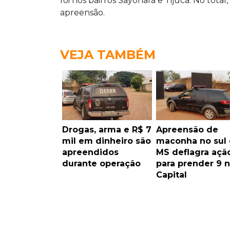
foi nos bairros Sayonara e Tijuca.
No total
apreensão.
VEJA TAMBÉM
Drogas, arma e R$ 7
Apreensão de
mil em dinheiro são
maconha no sul
apreendidos
MS deflagra açã
durante operação
para prender 9 
Capital