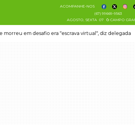
ACOMPANHE-NOS
(67) 99669-9563
AGOSTO, SEXTA
07
CAMPO GRA
 morreu em desafio era "escrava virtual", diz delegada