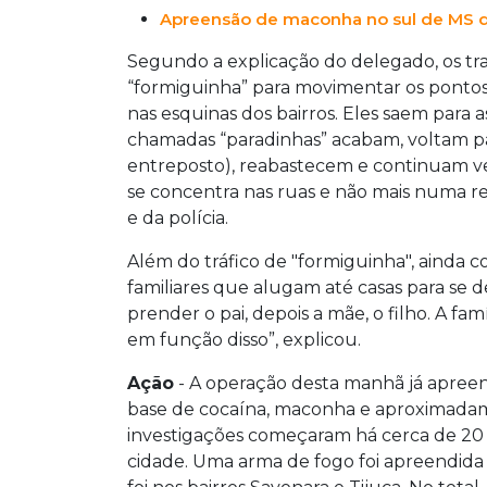
Apreensão de maconha no sul de MS de
Segundo a explicação do delegado, os tr
“formiguinha” para movimentar os pontos 
nas esquinas dos bairros. Eles saem par
chamadas “paradinhas” acabam, voltam p
entreposto), reabastecem e continuam v
se concentra nas ruas e não mais numa 
e da polícia.
Além do tráfico de "formiguinha", ainda c
familiares que alugam até casas para se
prender o pai, depois a mãe, o filho. A fam
em função disso”, explicou.
Ação
- A operação desta manhã já apreen
base de cocaína, maconha e aproximadam
investigações começaram há cerca de 20 
cidade. Uma arma de fogo foi apreendida