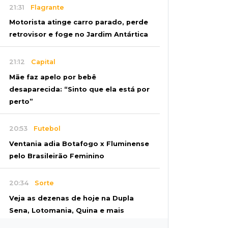
21:31
Flagrante
Motorista atinge carro parado, perde
retrovisor e foge no Jardim Antártica
21:12
Capital
Mãe faz apelo por bebê
desaparecida: “Sinto que ela está por
perto”
20:53
Futebol
Ventania adia Botafogo x Fluminense
pelo Brasileirão Feminino
20:34
Sorte
Veja as dezenas de hoje na Dupla
Sena, Lotomania, Quina e mais