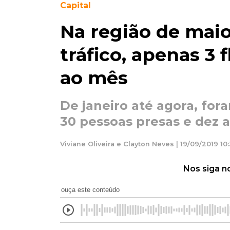
Capital
Na região de maio
tráfico, apenas 3 
ao mês
De janeiro até agora, for
30 pessoas presas e dez 
Viviane Oliveira e Clayton Neves | 19/09/2019 10
Nos siga n
ouça este conteúdo