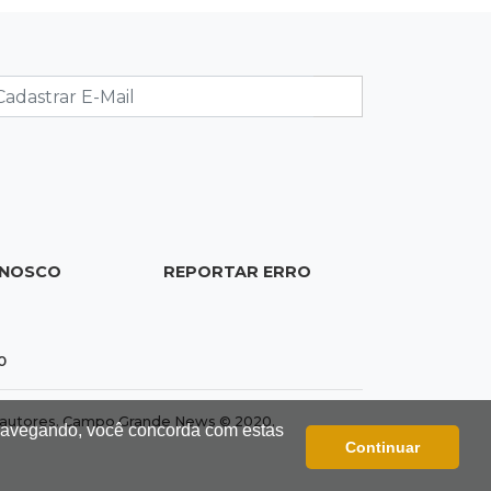
Deodápolis após temporal de
granizo causar estragos
17:17
Em investigação
Pai de bebê desaparecida vai à
polícia e nega ser membro de facção
17:12
"Meu irmão não volta mais"
Família pede justiça por eletricista
morto por motorista bêbado e sem
ONOSCO
REPORTAR ERRO
CNH
17:01
Transferidos
0
Mandantes de mortes em guerra de
facções vão para presídio federal
dos autores. Campo Grande News © 2020.
 navegando, você concorda com estas
Continuar