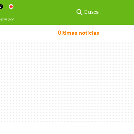
search
Busca
NDE
20º
Últimas notícias