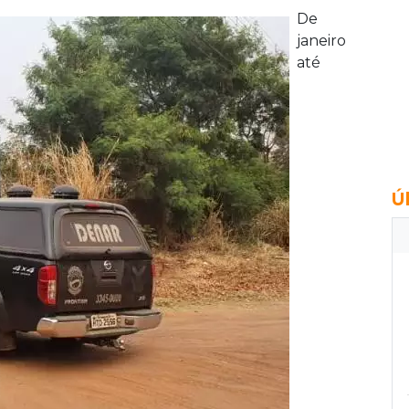
De
janeiro
até
Ú