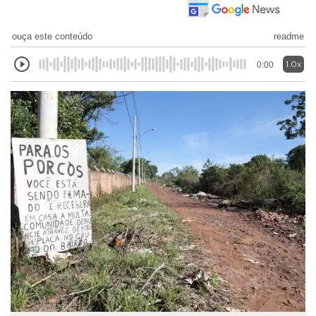
ouça este conteúdo
readme
1.0x
0:00