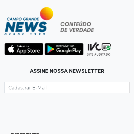
14:35
Reabertura
Biblioteca reabre quarta-feira com
programação cultural na Esplanada
Ferroviária
14:27
Eleições 2026
Fábio Trad propõe revisão de incentivos
fiscais em plano de governo com 13 eixos
ASSINE NOSSA NEWSLETTER
14:14
Óbito a esclarecer
Sesau cria comissão para revisar todas as
mortes em unidades de saúde
14:03
Famoso nas redes sociais
Padre Mario Sartori é atração da 24ª Festa de
Nossa Senhora da Abadia