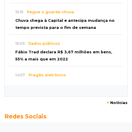
15:15
Pegue o guarda-chuva
Chuva chega à Capital e antecipa mudança no
tempo prevista para o fim de semana
15:03
Dados públicos
Fábio Trad declara R$ 3,67 milhões em bens,
55% a mais que em 2022
14:57
Pregão eletrônico
Obra de R$ 3,1 milhões promete melhorar
estacionamento do Bioparque
+
Notícias
14:43
Final
Redes Sociais
Náutico e Comercial decidem título do
estadual sub-13 neste sábado