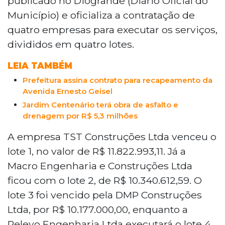
publicado no Diogrande (Diário Oficial do
drenagem em dez bairros da capital sul-
Município) e oficializa a contratação de
mato-grossense. Quatro empresas foram
quatro empresas para executar os serviços,
contratadas em lotes distintos. O valor
divididos em quatro lotes.
ficou R$ 3,29 milhões abaixo do
orçamento previsto de R$ 42,9 milhões.
LEIA TAMBÉM
As obras contemplam bairros como Aero
Rancho, Jardim das Nações e Jardim Los
Prefeitura assina contrato para recapeamento da
Avenida Ernesto Geisel
Angeles, sem cronograma divulgado.
Jardim Centenário terá obra de asfalto e
drenagem por R$ 5,3 milhões
A empresa TST Construções Ltda venceu o
lote 1, no valor de R$ 11.822.993,11. Já a
Macro Engenharia e Construções Ltda
ficou com o lote 2, de R$ 10.340.612,59. O
lote 3 foi vencido pela DMP Construções
Ltda, por R$ 10.177.000,00, enquanto a
Relevo Engenharia Ltda executará o lote 4,