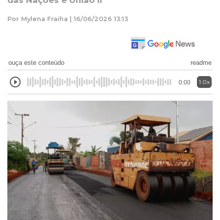
das Nações e União II
Por Mylena Fraiha | 16/06/2026 13:13
ouça este conteúdo
readme
1.0x
0:00