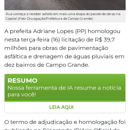
Rua começa a receber asfalto em mais uma etapa do pacote de obras na
Capital (Foto: Divulgação/Prefeitura de Campo Grande)
A prefeita Adriane Lopes (PP) homologou
nesta terça-feira (16) licitação de R$ 39,7
milhões para obras de pavimentação
asfáltica e drenagem de águas pluviais em
dez bairros de Campo Grande.
RESUMO
Nossa ferramenta de IA resume a notícia
para você!
LEIA AQUI
A prefeita de Campo Grande, Adriane
Lopes, homologou licitação de R$ 39,7
O termo de adjudicação e homologação foi
milhões para pavimentação asfáltica e