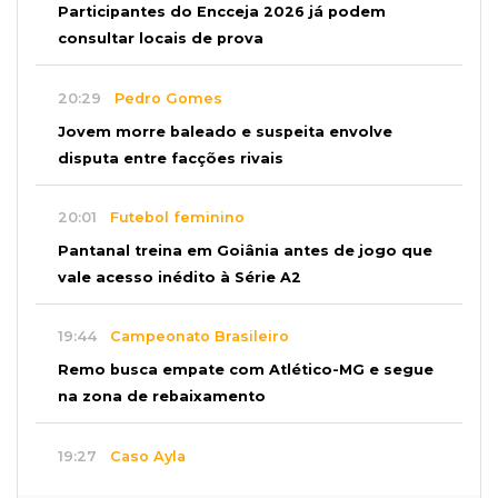
Participantes do Encceja 2026 já podem
consultar locais de prova
20:29
Pedro Gomes
Jovem morre baleado e suspeita envolve
disputa entre facções rivais
20:01
Futebol feminino
Pantanal treina em Goiânia antes de jogo que
vale acesso inédito à Série A2
19:44
Campeonato Brasileiro
Remo busca empate com Atlético-MG e segue
na zona de rebaixamento
19:27
Caso Ayla
Defesa diz que preso suspeito de sequestro