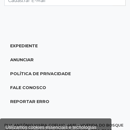
17:44
100º caso
Suspeito de roubo morre ao reagir à
abordagem policial no Noroeste
EXPEDIENTE
17:21
Brasileirão feminino
Palmeiras empata fora de casa e Bahia vence
ANUNCIAR
com dois gols de Raquel
POLÍTICA DE PRIVACIDADE
17:06
Brasileirão
Grêmio vira sobre São Paulo com gol de falta
FALE CONOSCO
e deixa zona de rebaixamento
REPORTAR ERRO
16:44
Rajadas de vento
Inmet faz alerta de vendaval e tempestade
com rajadas de até 60 km/h em MS
RUA ANTÔNIO MARIA COELHO, 4681 - VIVENDA DO BOSQUE
Utilizamos cookies essenciais e tecnologias