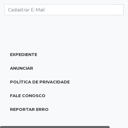
Foragido por roubo morre baleado em
confronto com policiais militares
20:25
Sorte
Veja as dezenas de hoje na Mega-Sena, Quina,
Timemania e mais
EXPEDIENTE
20:06
Balcão de empregos
Semana termina com 913 vagas de trabalho
ANUNCIAR
abertas em 114 funções
POLÍTICA DE PRIVACIDADE
19:47
Festival do Sobá
Em visita à Feira Central, Riedel volta a
FALE CONOSCO
prometer apoio para revitalização
REPORTAR ERRO
19:28
Contravenção penal
STF suspende julgamento que pode definir