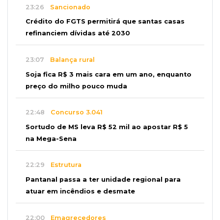
23:26
Sancionado
Crédito do FGTS permitirá que santas casas
refinanciem dívidas até 2030
23:07
Balança rural
Soja fica R$ 3 mais cara em um ano, enquanto
preço do milho pouco muda
22:48
Concurso 3.041
Sortudo de MS leva R$ 52 mil ao apostar R$ 5
na Mega-Sena
22:29
Estrutura
Pantanal passa a ter unidade regional para
atuar em incêndios e desmate
22:00
Emagrecedores