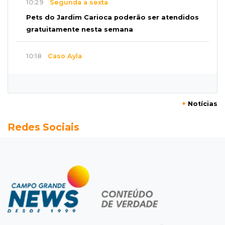
10:29
Segunda a sexta
Pets do Jardim Carioca poderão ser atendidos
gratuitamente nesta semana
10:18
Caso Ayla
Rastreamento de celulares levou polícia até
sequestradores de recém-nascida
+
Notícias
10:08
Susto
Redes Sociais
Pai e filho escapam de incêndio, mas fogo
consome Porsche de R$ 1 milhão
10:04
Pergunta do Dia
Tradicional churrasco com a família ainda
cabe no seu orçamento?
09:51
Rotina escolar