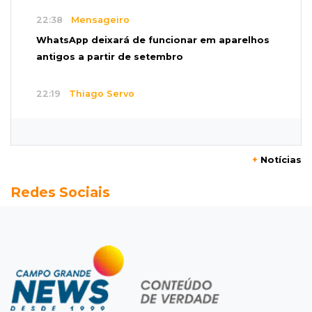
22:38
Mensageiro
WhatsApp deixará de funcionar em aparelhos
antigos a partir de setembro
22:19
Thiago Servo
Sertanejo desiste de ação de R$ 12 milhões
por pagar pensão sem ser pai
+
Notícias
21:50
Balcão de empregos
Redes Sociais
Semana vai começar com 909 novas
oportunidades de trabalho em 114 funções
21:31
Flagrante
Motorista atinge carro parado, perde
retrovisor e foge no Jardim Antártica