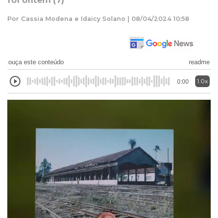
foi ontem (7)
Por Cassia Modena e Idaicy Solano | 08/04/2024 10:58
ouça este conteúdo
readme
1.0x
0:00