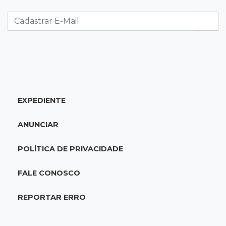
Caminhão tomba e trava trânsito após
acidente com F-1000 na Av. Heráclito
18:46
Futsal de base
Rodada de estreia da Copa Pelezinho soma 35
gols em quatro jogos
EXPEDIENTE
18:28
Concurso 3.042
Mega-Sena sorteia neste domingo prêmio
ANUNCIAR
acumulado em R$ 165 milhões
POLÍTICA DE PRIVACIDADE
18:05
Energia renovável
Produção de biodiesel cresce 32% em MS e
FALE CONOSCO
supera 31 milhões de litros
REPORTAR ERRO
17:44
100º caso
Suspeito de roubo morre ao reagir à