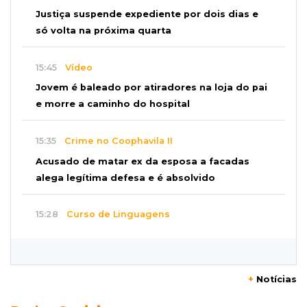
Justiça suspende expediente por dois dias e
só volta na próxima quarta
15:45
Vídeo
Jovem é baleado por atiradores na loja do pai
e morre a caminho do hospital
15:35
Crime no Coophavila II
Acusado de matar ex da esposa a facadas
alega legítima defesa e é absolvido
15:28
Curso de Linguagens
UEMS abre inscrições para voluntários
ensinarem português a estrangeiros
+
Notícias
15:15
Pegue o guarda-chuva