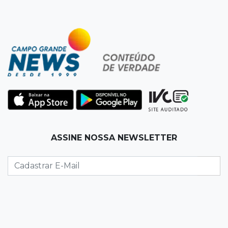
19:50
Jardim Itatiaia
Vigia é amarrado durante roubo de carro e
dois caminhões em pátio
19:35
Bragança Paulista
Corinthians vence Bragantino por 2 a 0 e sobe
para 7º no Brasileirão
19:12
Na Vila Belmiro
ASSINE NOSSA NEWSLETTER
Athletico vence Santos por 2 a 0 e mantém 3º
lugar no Brasileirão
18:51
Oportunidades
UEMS está com seleções para professores
com salários de até R$ 10,2 mil