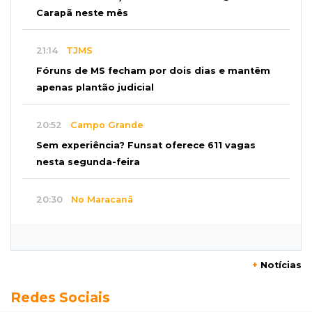
Carapã neste mês
21:14
TJMS
Fóruns de MS fecham por dois dias e mantêm
apenas plantão judicial
20:52
Campo Grande
Sem experiência? Funsat oferece 611 vagas
nesta segunda-feira
20:30
No Maracanã
Flamengo vence Vitória por 2 a 0 e encurta
distância para o líder
+
Notícias
20:13
Empregos
Redes Sociais
Seleções em MS têm salários de até R$ 8,2 mil;
veja oportunidades