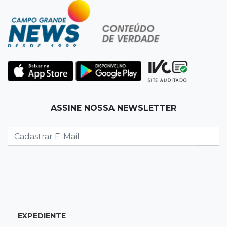
Dupla troca a 'sofrência' por alerta contra a
violência à mulher
11:37
Recomposição de fundo
Câmara deve dar urgência a debate sobre
dívida da prefeitura com previdência
11:34
Pedro Juan
ASSINE NOSSA NEWSLETTER
Polícia fecha laboratório clandestino de
emagrecedores e prende 2 brasileiros
11:24
Fiscalização
Assembleia e Câmara farão audiência sobre
limite de som em bares da Capital
11:18
Naviraí
EXPEDIENTE
Rapaz é executado a tiros após apostar R$ 31