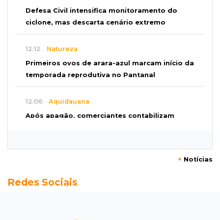
Defesa Civil intensifica monitoramento do
ciclone, mas descarta cenário extremo
12:12
Natureza
Primeiros ovos de arara-azul marcam início da
temporada reprodutiva no Pantanal
12:06
Aquidauana
Após apagão, comerciantes contabilizam
prejuízos e buscam ressarcimento
11:55
Meio ambiente
+
Notícias
Engenheiro do Pantanal: tatu-canastra pode
Redes Sociais
ganhar dia oficial em MS
11:38
Agosto Lilás