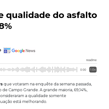
qualidade do asfalto
88%
o
readme
1.0x
0:00
ws
que votaram na enquête da semana passada,
o de Campo Grande. A grande maioria, 69,14%,
 consideraram a qualidade somente
ituação está melhorando.