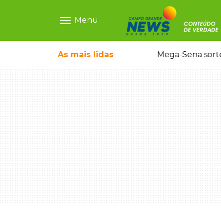
menu
Menu
As mais
lidas
Alerta Amber é acionado para localizar Ayla, bebê desaparecida em Campo Grande
Mega-Sena sort