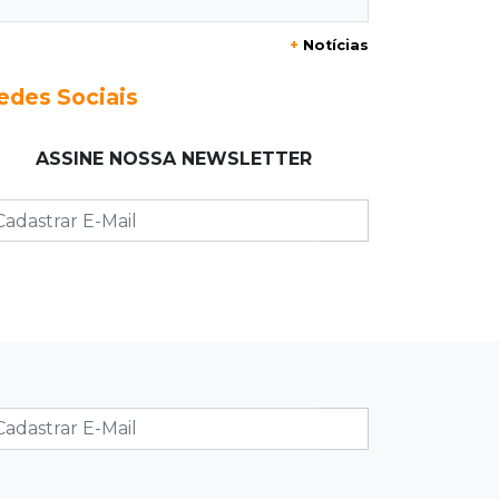
20:29
Pedro Gomes
+
Notícias
Jovem morre baleado e suspeita
envolve disputa entre facções rivais
edes Sociais
20:01
Futebol feminino
ASSINE NOSSA NEWSLETTER
Pantanal treina em Goiânia antes de
jogo que vale acesso inédito à Série
A2
19:44
Campeonato Brasileiro
Remo busca empate com Atlético-MG
e segue na zona de rebaixamento
19:27
Caso Ayla
Defesa diz que preso suspeito de
sequestro só emprestou casa a
conhecido