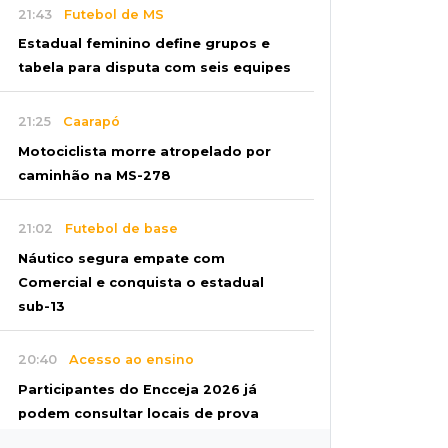
21:43
Futebol de MS
Estadual feminino define grupos e
tabela para disputa com seis equipes
21:25
Caarapó
Motociclista morre atropelado por
caminhão na MS-278
21:02
Futebol de base
Náutico segura empate com
Comercial e conquista o estadual
sub-13
20:40
Acesso ao ensino
Participantes do Encceja 2026 já
podem consultar locais de prova