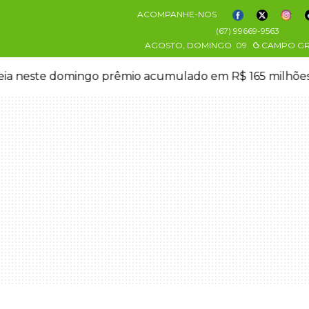
ACOMPANHE-NOS
(67) 99669-9563
AGOSTO, DOMINGO
09
CAMPO G
eia neste domingo prêmio acumulado em R$ 165 milhõe