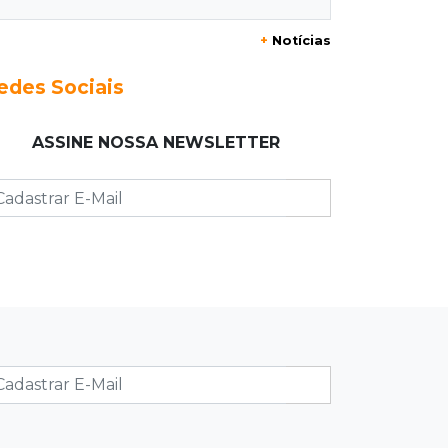
20:29
Pedro Gomes
+
Notícias
Jovem morre baleado e suspeita
envolve disputa entre facções rivais
edes Sociais
20:01
Futebol feminino
ASSINE NOSSA NEWSLETTER
Pantanal treina em Goiânia antes de
jogo que vale acesso inédito à Série
A2
19:44
Campeonato Brasileiro
Remo busca empate com Atlético-MG
e segue na zona de rebaixamento
19:27
Caso Ayla
Defesa diz que preso suspeito de
sequestro só emprestou casa a
conhecido