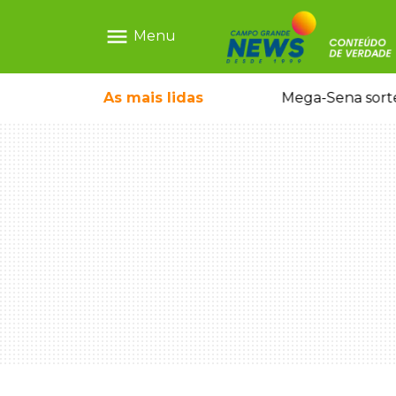
menu
Menu
o em sequestro de bebê na Capital
As mais
lidas
Mega-Sena sort