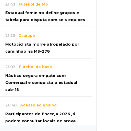
21:43
Futebol de MS
Estadual feminino define grupos e
tabela para disputa com seis equipes
21:25
Caarapó
Motociclista morre atropelado por
caminhão na MS-278
21:02
Futebol de base
Náutico segura empate com
Comercial e conquista o estadual
sub-13
20:40
Acesso ao ensino
Participantes do Encceja 2026 já
podem consultar locais de prova