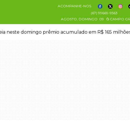
ACOMPANHE-NOS
(67) 99669-9563
AGOSTO, DOMINGO
09
CAMPO G
eia neste domingo prêmio acumulado em R$ 165 milhõe