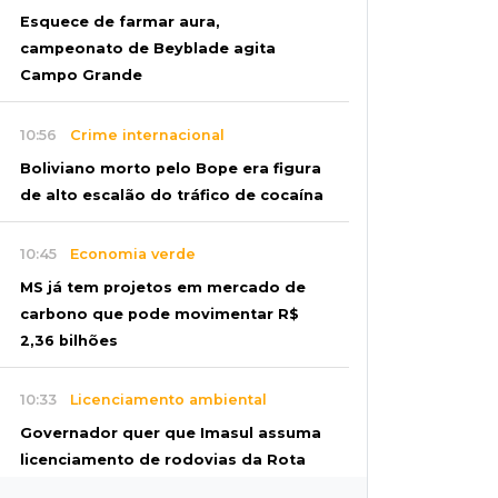
Esquece de farmar aura,
campeonato de Beyblade agita
Campo Grande
10:56
Crime internacional
Boliviano morto pelo Bope era figura
de alto escalão do tráfico de cocaína
10:45
Economia verde
MS já tem projetos em mercado de
carbono que pode movimentar R$
2,36 bilhões
10:33
Licenciamento ambiental
Governador quer que Imasul assuma
licenciamento de rodovias da Rota
da Celulose