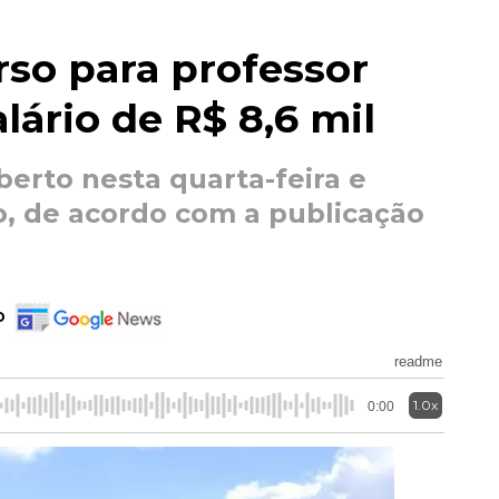
so para professor
lário de R$ 8,6 mil
berto nesta quarta-feira e
, de acordo com a publicação
o
readme
1.0x
0:00