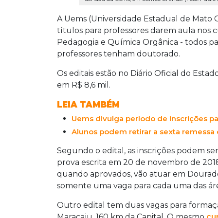
A Uems (Universidade Estadual de Mato G
títulos para professores darem aula nos c
Pedagogia e Química Orgânica - todos para
professores tenham doutorado.
Os editais estão no Diário Oficial do Esta
em R$ 8,6 mil.
LEIA TAMBÉM
Uems divulga período de inscrições p
Alunos podem retirar a sexta remessa
Segundo o edital, as inscrições podem ser 
prova escrita em 20 de novembro de 2018.
quando aprovados, vão atuar em Dourado
somente uma vaga para cada uma das áre
Outro edital tem duas vagas para form
Maracaju, 160 km da Capital. O mesmo
cu