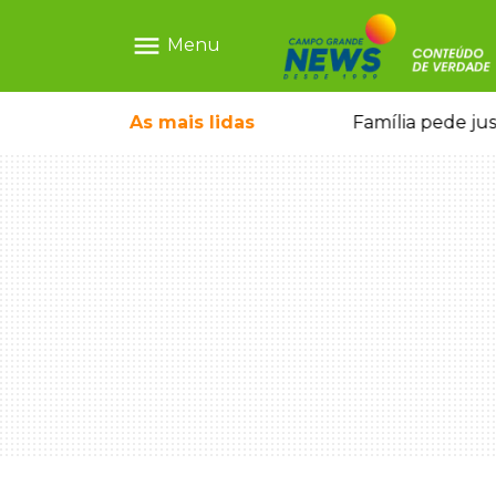
menu
Menu
o pai e morre a caminho do hospital
As mais
lidas
Família pede ju