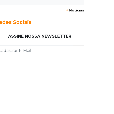
+
Notícias
10:25
Dourados
Após brilhar na Copa LNF, goleiro do
edes Sociais
Juventude AG vai para futsal de
Portugal
ASSINE NOSSA NEWSLETTER
10:13
TV News
Morte no trânsito e casamento de
bisavó são destaques da semana
10:05
19 viagens num dia
Fraude com cartão “torra” R$ 81 mil
em comida e transporte
09:53
Resultado da enquete
Punição de agressores de mulheres
precisar ser mais severa para 52%