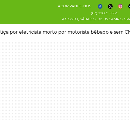
ACOMPANHE-NOS
(67) 99669-9563
AGOSTO, SÁBADO
08
CAMPO GR
stiça por eletricista morto por motorista bêbado e sem 