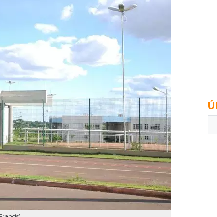
Ú
rancis).