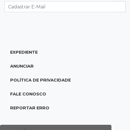
supera 31 milhões de litros
17:44
100º caso
Suspeito de roubo morre ao reagir à
abordagem policial no Noroeste
EXPEDIENTE
17:21
Brasileirão feminino
Palmeiras empata fora de casa e Bahia vence
ANUNCIAR
com dois gols de Raquel
POLÍTICA DE PRIVACIDADE
17:06
Brasileirão
Grêmio vira sobre São Paulo com gol de falta
FALE CONOSCO
e deixa zona de rebaixamento
REPORTAR ERRO
16:44
Rajadas de vento
Inmet faz alerta de vendaval e tempestade
com rajadas de até 60 km/h em MS