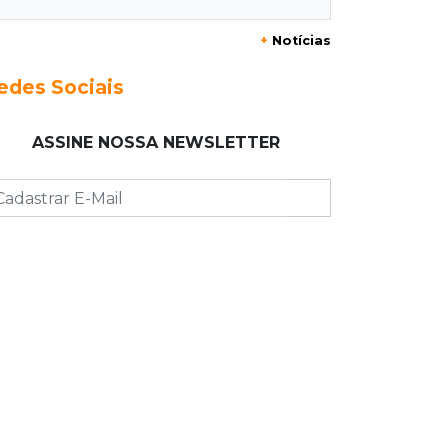
+
Notícias
23:17
Clima
Defesa Civil recomenda atenção em
edes Sociais
MS com formação de ciclone bomba
ASSINE NOSSA NEWSLETTER
23:00
Ideb
Entre escolas com nota divulgada, 3
estaduais lideram o Ensino Médio na
Capital
22:57
Chapadão do Sul
Homem é baleado após apontar
revólver para policiais militares
22:42
Resumão
Palmeiras e Vasco confirmam vagas
nas quartas da Copa do Brasil