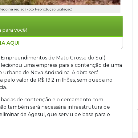
ráfego na região (Foto: Reprodução Licitação)
 para você!
IA AQUI
vorada Ltda para conter uma grande erosão
ndradina, pelo valor de R$ 19,2 milhões. A
e Empreendimentos de Mato Grosso do Sul)
as bacias de contenção, cercamento e
 selecionou uma empresa para a contenção de uma
o Florestal, perto da rodovia MS-473,
 urbano de Nova Andradina. A obra será
a pelo valor de R$ 19,2 milhões, sem queda no
ia.
s bacias de contenção e o cercamento com
são também será necessária infraestrutura de
iminar da Agesul, que serviu de base para o