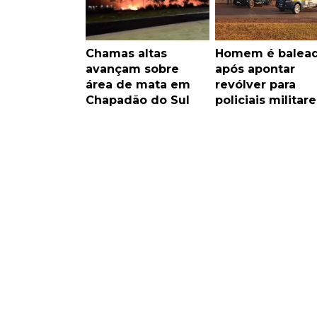
Chamas altas
Homem é balea
avançam sobre
após apontar
área de mata em
revólver para
Chapadão do Sul
policiais militare