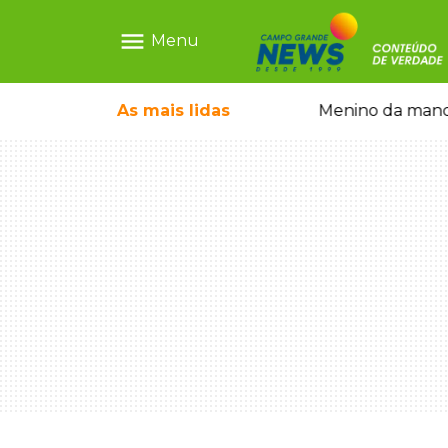
menu
Menu
 falso e prende pai e filho
As mais
lidas
Menino da mandi