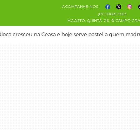
ACOMPANHE-NOS
(67) 99669-9563
AGOSTO, QUINTA
06
CAMPO GR
oca cresceu na Ceasa e hoje serve pastel a quem mad