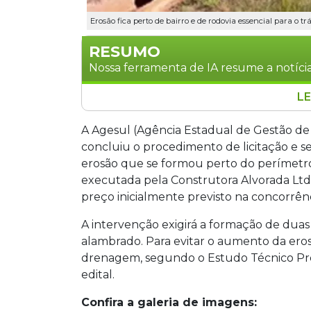
Erosão fica perto de bairro e de rodovia essencial para o t
RESUMO
Nossa ferramenta de IA resume a notícia
LE
A Agesul selecionou a Construtora Al
próxima ao perímetro urbano de Nova A
A Agesul (Agência Estadual de Gestão d
obra, com prazo de 540 dias, inclui du
concluiu o procedimento de licitação e
drenagem. A erosão fica no Bairro Hort
erosão que se formou perto do perímetro
importante para a logística regional.
executada pela Construtora Alvorada Ltd
preço inicialmente previsto na concorrênc
A intervenção exigirá a formação de dua
alambrado. Para evitar o aumento da ero
drenagem, segundo o Estudo Técnico Prel
edital.
Confira a galeria de imagens: