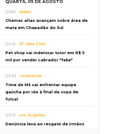
QUARTA, 05 DE AGOSTO
23:55
Vídeo
Chamas altas avançam sobre área de
mata em Chapadão do Sul
23:41
15ª Vara Cível
Pet shop vai indenizar tutor em R$ 5
mil por vender Labrador "fake"
23:33
Juventude
Time de MS vai enfrentar equipe
gaúcha por ida à final da copa de
futsal
23:21
Los Angeles
Denúncia leva ao resgate de irmãos
deixados sozinhos em casa trancada