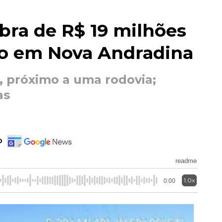
bra de R$ 19 milhões
ão em Nova Andradina
, próximo a uma rodovia;
as
o
readme
1.0x
0:00