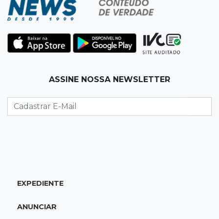
06:02
Editorial
As tragédias mostram que o maior perigo da
internet quase nunca está à vista
06:00
Jogo Aberto
ASSINE NOSSA NEWSLETTER
Como milagre, corredor da Santa Casa
aparece vazio
QUINTA, 06 DE AGOSTO
23:45
Flagrante
Ladrão invade casa e sai com televisão nos
braços na Vila Ipiranga
EXPEDIENTE
23:26
Sancionado
Crédito do FGTS permitirá que santas casas
ANUNCIAR
refinanciem dívidas até 2030