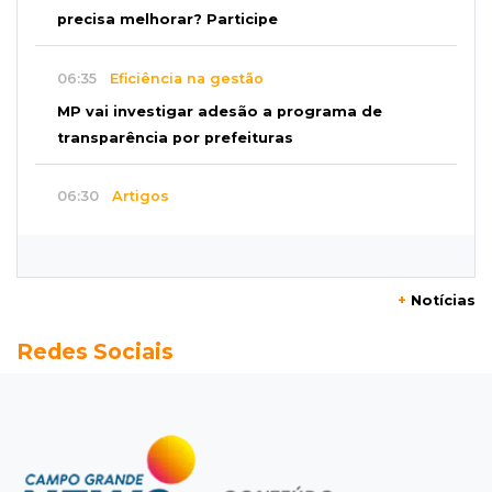
precisa melhorar? Participe
06:35
Eficiência na gestão
MP vai investigar adesão a programa de
transparência por prefeituras
06:30
Artigos
Quando as instituições viram estúdio
06:25
Dourados
+
Notícias
Rapaz de 19 anos morre ao bater motocicleta
Redes Sociais
em caminhão estacionado
06:12
Previsão do tempo
Instabilidade avança sobre MS nesta sexta e
nova frente fria chega no domingo