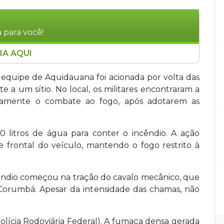
 para você!
IA AQUI
 ferro foi destruída por um incêndio na manhã
imo a Aquidauana, a 141 km de Campo Grande. O
equipe de Aquidauana foi acionada por volta das
de água para conter as chamas, que tiveram
e a um sítio. No local, os militares encontraram a
Não houve vítimas. A PRF também foi mobilizada
atamente o combate ao fogo, após adotarem as
 litros de água para conter o incêndio. A ação
e frontal do veículo, mantendo o fogo restrito à
êndio começou na tração do cavalo mecânico, que
 Corumbá. Apesar da intensidade das chamas, não
lícia Rodoviária Federal). A fumaça densa gerada