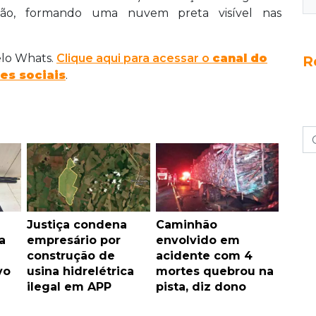
ião, formando uma nuvem preta visível nas
elo Whats.
Clique aqui para acessar o
canal do
R
es sociais
.
Justiça condena
Caminhão
a
empresário por
envolvido em
construção de
acidente com 4
vo
usina hidrelétrica
mortes quebrou na
ilegal em APP
pista, diz dono