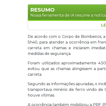
RESUMO
Nossa ferramenta de IA resume a notícia
LE
Uma carreta carregada com minério de
desta sexta-feira (1º) na BR-262, próx
De acordo com o Corpo de Bombeiros, a 
Corpo de Bombeiros usou 4.500 litros 
5h40, para atender a ocorrência em frent
início na tração do cavalo mecânico. 
carreta em chamas e iniciaram imedi
para atender a ocorrência.
medidas de segurança.
Foram utilizados aproximadamente 4.500
evitou que as chamas atingissem a part
carreta.
Segundo as informações apuradas, o inc
transportava minério de ferro vindo de
houve vítimas.
A ocorrência também mobilizou a PRF (Po