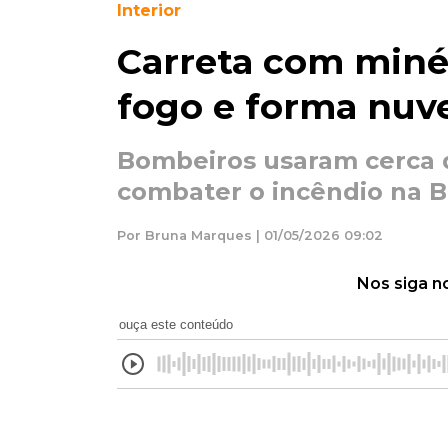
Interior
Carreta com miné
fogo e forma nuv
Bombeiros usaram cerca d
combater o incêndio na 
Por Bruna Marques | 01/05/2026 09:02
Nos siga n
ouça este conteúdo