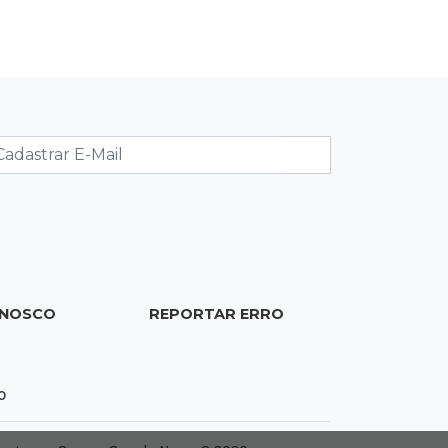
19:28
Contravenção penal
STF suspende julgamento que pode
definir futuro do jogo do bicho no
País
19:09
Cotação
Dólar fecha em queda a R$ 5,10 após
taxa de juros cair para 14%
18:44
Cidades
ONOSCO
REPORTAR ERRO
Taxa de homicídios cai na fronteira,
assim como as de estupros e roubos
0
18:21
Localização
Prefeitura prevê R$ 297 mil para