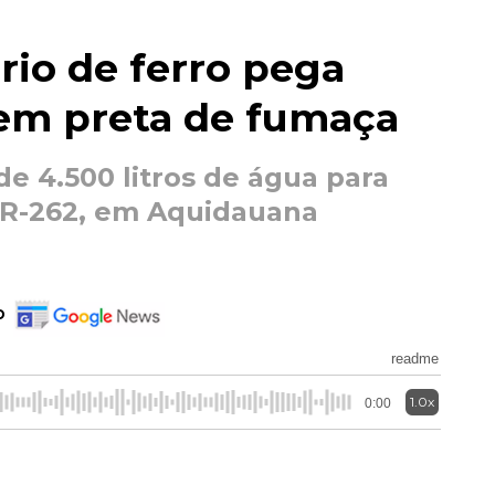
rio de ferro pega
em preta de fumaça
e 4.500 litros de água para
BR-262, em Aquidauana
o
readme
1.0x
0:00