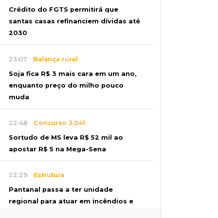
Crédito do FGTS permitirá que
santas casas refinanciem dívidas até
2030
23:07
Balança rural
Soja fica R$ 3 mais cara em um ano,
enquanto preço do milho pouco
muda
22:48
Concurso 3.041
Sortudo de MS leva R$ 52 mil ao
apostar R$ 5 na Mega-Sena
22:29
Estrutura
Pantanal passa a ter unidade
regional para atuar em incêndios e
desmate