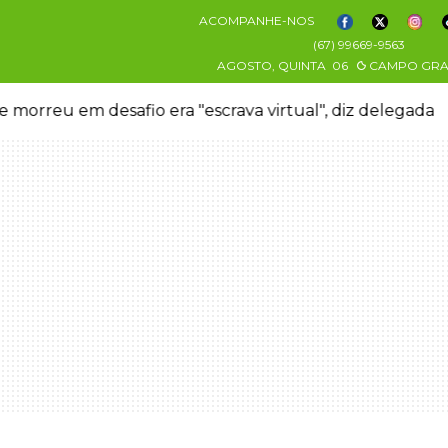
ACOMPANHE-NOS
(67) 99669-9563
AGOSTO, QUINTA
06
CAMPO GR
 morreu em desafio era "escrava virtual", diz delegada