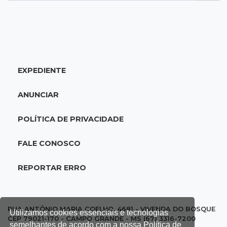
18:51
Oportunidades
UEMS está com seleções para professores
com salários de até R$ 10,2 mil
EXPEDIENTE
18:33
Em 2022
Homem que ajudou a sequestrar bebê matou
ANUNCIAR
adolescente atropelada no Amazonas
POLÍTICA DE PRIVACIDADE
18:15
Nubank Parque
Palmeiras e Inter ficam no 0 a 0 pela 22ª
FALE CONOSCO
rodada do Brasileirão
REPORTAR ERRO
17:58
Gratuitas
Justiça homologa acordo para castração de
1% da população de pets na Capital
RUA ANTÔNIO MARIA COELHO, 4681 - VIVENDA DO BOSQUE
Utilizamos cookies essenciais e tecnologias
CEP 79021-170 - CAMPO GRANDE - MS (67) 3316-7200
semelhantes de acordo com a nossa Política de