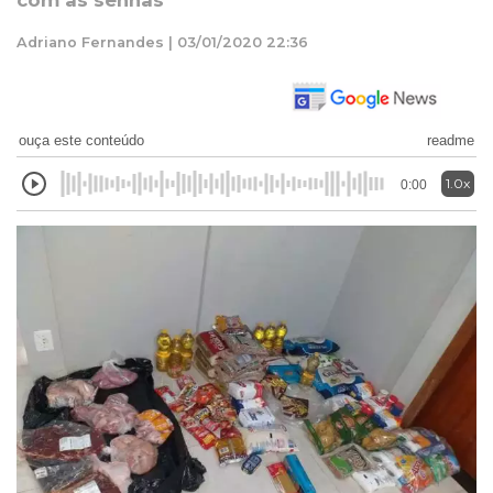
com as senhas
Adriano Fernandes | 03/01/2020 22:36
ouça este conteúdo
readme
1.0x
0:00