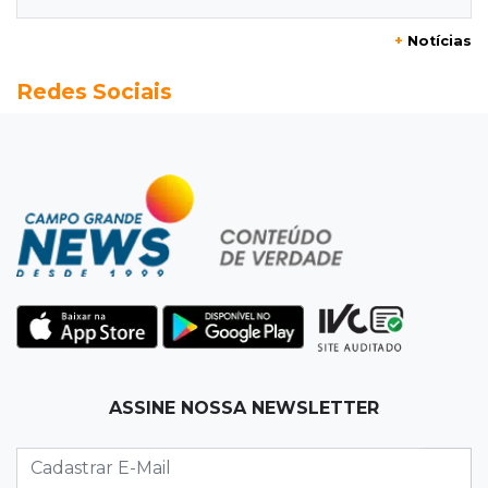
+
Notícias
20:13
Empregos
Redes Sociais
Seleções em MS têm salários de até R$ 8,2 mil;
veja oportunidades
19:50
Jardim Itatiaia
Vigia é amarrado durante roubo de carro e
dois caminhões em pátio
19:35
Bragança Paulista
Corinthians vence Bragantino por 2 a 0 e sobe
para 7º no Brasileirão
19:12
Na Vila Belmiro
ASSINE NOSSA NEWSLETTER
Athletico vence Santos por 2 a 0 e mantém 3º
lugar no Brasileirão