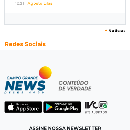
12:21
Agosto Lilás
Adriane relata violência política e reforça
combate à violência contra mulheres
+
Notícias
12:13
Velório
Redes Sociais
Amigos se despedem de Scalise e recordam
criatividade sem limites
12:03
"Os 100 do PCC"
Trajetória de membros do PCC revela
presença em metade dos presídios de MS
11:54
Trânsito
Motorista bêbado e sem CNH é preso por
homicídio
11:41
Finanças
ASSINE NOSSA NEWSLETTER