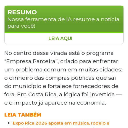
RESUMO
Nossa ferramenta de IA resume a notícia
para você!
LEIA AQUI
A Prefeitura de Costa Rica conquistou o
Prêmio Sebrae Prefeitura Empreendedora
No centro dessa virada está o programa
2026, na categoria Compras Governamentais,
“Empresa Parceira”, criado para enfrentar
com o programa Empresa Parceira, que
um problema comum em muitas cidades:
reduziu a burocracia e capacitou pequenos
o dinheiro das compras públicas que sai
negócios locais para participar de licitações.
do município e fortalece fornecedores de
Com investimento de R$ 32,8 mil, o município
viu o saldo de empresas formais crescer 64% e
fora. Em Costa Rica, a lógica foi invertida —
o tempo de abertura de negócios cair de 48
e o impacto já aparece na economia.
para 12 horas.
LEIA TAMBÉM
Expo Rica 2026 aposta em música, rodeio e