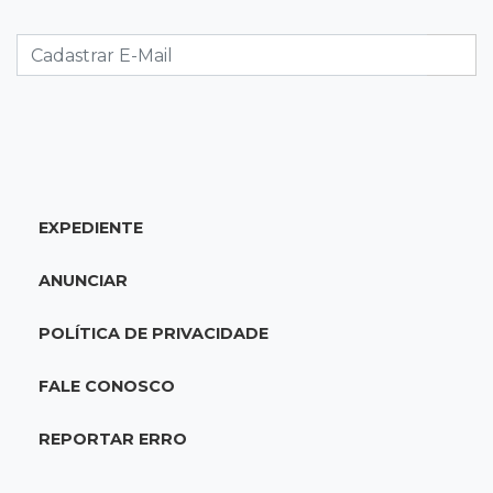
Presença feminina em títulos financeiros eleva
a R$ 3,29 bi aplicações de MS
11:34
Disputa acirrada
MS já tem 10 candidatos disputando 2 vagas
ao Senado nas eleições de 2026
EXPEDIENTE
11:16
Agendão
Fim de semana tem a Última Sessão de Freud
ANUNCIAR
e Festival do Sobá
POLÍTICA DE PRIVACIDADE
11:14
Nova Andradina
Carreta com soja fica destruída após incêndio
FALE CONOSCO
e motorista sai ileso
REPORTAR ERRO
11:05
Trânsito