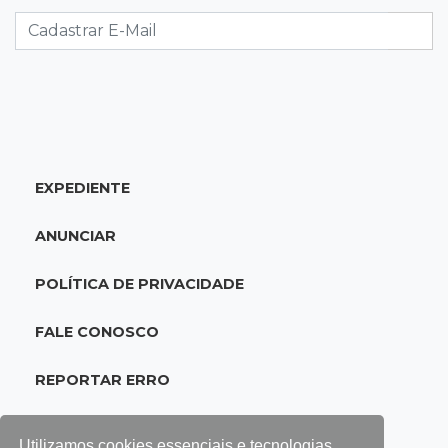
PRF encontra 420 kg de cocaína em fundo
falso e prende pai e filho
17:31
Ensinar Juntos
A fragilização da verdade na era digital
17:21
Ideb
EXPEDIENTE
Qualidade da educação avança em MS e
Ensino Médio sobe de 4,0 para 4,4
ANUNCIAR
17:16
Justiça
POLÍTICA DE PRIVACIDADE
TJMS reativa núcleos para destravar
processos parados há mais de 900 dias
FALE CONOSCO
17:05
Em Brasília
REPORTAR ERRO
MS leva delegação de 40 atletas ao
Supercampeonato Brasileiro de Taekwondo
Utilizamos cookies essenciais e tecnologias