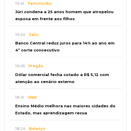
19:41
Feminicídio
Júri condena a 25 anos homem que atropelou
esposa em frente aos filhos
19:20
Selic
Banco Central reduz juros para 14% ao ano em
4º corte consecutivo
19:05
Pregão
Dólar comercial fecha cotado a R$ 5,12 com
atenção ao cenário externo
18:41
Ideb
Ensino Médio melhora nas maiores cidades do
Estado, mas aprendizagem recua
18:24
Balanço