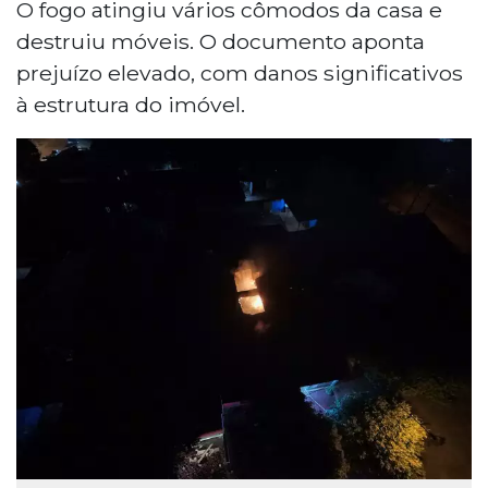
O fogo atingiu vários cômodos da casa e
destruiu móveis. O documento aponta
prejuízo elevado, com danos significativos
à estrutura do imóvel.