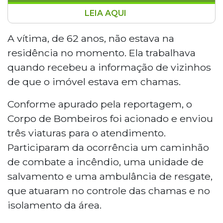
LEIA AQUI
Um homem de 64 anos descumpriu medida
protetiva e ateou fogo na casa da ex-
A vítima, de 62 anos, não estava na
companheira, de 62 anos, na noite desta
residência no momento. Ela trabalhava
segunda-feira (4), no Bairro Parque das Nações
quando recebeu a informação de vizinhos
II, em Dourados. A vítima não estava no local e
de que o imóvel estava em chamas.
soube do incêndio por vizinhos. O suspeito
fugiu antes da chegada das equipes e não foi
Conforme apurado pela reportagem, o
localizado. O caso foi registrado como violência
Corpo de Bombeiros foi acionado e enviou
doméstica na Depac de Dourados.
três viaturas para o atendimento.
Participaram da ocorrência um caminhão
de combate a incêndio, uma unidade de
salvamento e uma ambulância de resgate,
que atuaram no controle das chamas e no
isolamento da área.