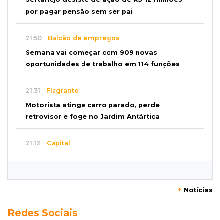
por pagar pensão sem ser pai
21:50
Balcão de empregos
Semana vai começar com 909 novas
oportunidades de trabalho em 114 funções
21:31
Flagrante
Motorista atinge carro parado, perde
retrovisor e foge no Jardim Antártica
21:12
Capital
Mãe faz apelo por bebê desaparecida: “Sinto
que ela está por perto”
+
Notícias
20:53
Futebol
Redes Sociais
Ventania adia Botafogo x Fluminense pelo