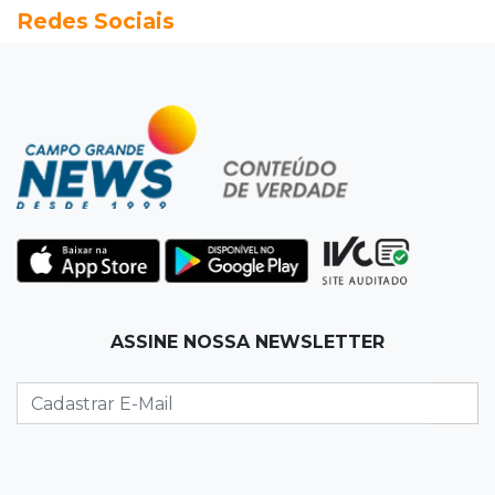
Redes Sociais
Seleções em MS têm salários de até R$ 8,2 mil;
veja oportunidades
19:50
Jardim Itatiaia
Vigia é amarrado durante roubo de carro e
dois caminhões em pátio
19:35
Bragança Paulista
Corinthians vence Bragantino por 2 a 0 e sobe
para 7º no Brasileirão
19:12
Na Vila Belmiro
ASSINE NOSSA NEWSLETTER
Athletico vence Santos por 2 a 0 e mantém 3º
lugar no Brasileirão
18:51
Oportunidades
UEMS está com seleções para professores