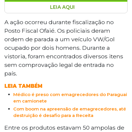
LEIA AQUI
Policiais Militares Rodoviários
apreenderam medicamentos importados
A ação ocorreu durante fiscalização no
para emagrecimento, celulares e cigarros
Posto Fiscal Ofaié. Os policiais deram
contrabandeados na rodovia MS-480, em
ordem de parada a um veículo VW/Gol
Anaurilândia. Durante fiscalização, um
ocupado por dois homens. Durante a
VW Gol com dois homens foi abordado e
vistoria, foram encontrados diversos itens
os itens foram encontrados escondidos
no porta-malas e sob o banco do
sem comprovação legal de entrada no
motorista. O passageiro de 43 anos
país.
assumiu a posse dos produtos. Os
envolvidos foram encaminhados à Polícia
LEIA TAMBÉM
Federal em Dourados.
Médico é preso com emagrecedores do Paraguai
em camionete
Com boom na apreensão de emagrecedores, até
destruição é desafio para a Receita
Entre os produtos estavam 50 ampolas de