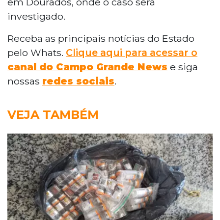
em Dourados, onde o caso será
investigado.
Receba as principais notícias do Estado
pelo Whats.
Clique aqui para acessar o
canal do Campo Grande News
e siga
nossas
redes sociais
.
VEJA TAMBÉM