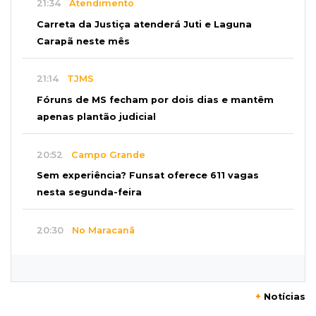
21:34
Atendimento
Carreta da Justiça atenderá Juti e Laguna
Carapã neste mês
21:14
TJMS
Fóruns de MS fecham por dois dias e mantêm
apenas plantão judicial
20:52
Campo Grande
Sem experiência? Funsat oferece 611 vagas
nesta segunda-feira
20:30
No Maracanã
Flamengo vence Vitória por 2 a 0 e encurta
distância para o líder
+
Notícias
20:13
Empregos