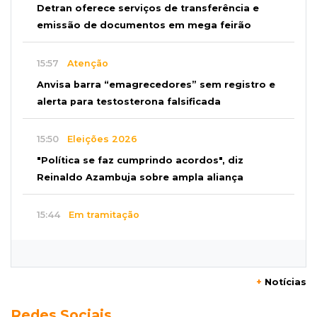
Detran oferece serviços de transferência e
emissão de documentos em mega feirão
15:57
Atenção
Anvisa barra “emagrecedores” sem registro e
alerta para testosterona falsificada
15:50
Eleições 2026
"Política se faz cumprindo acordos", diz
Reinaldo Azambuja sobre ampla aliança
15:44
Em tramitação
Projeto em MS quer barrar artistas que
divulgam bets em eventos públicos
+
Notícias
15:37
Versão de defesa
Redes Sociais
Caminhão envolvido em acidente com 4