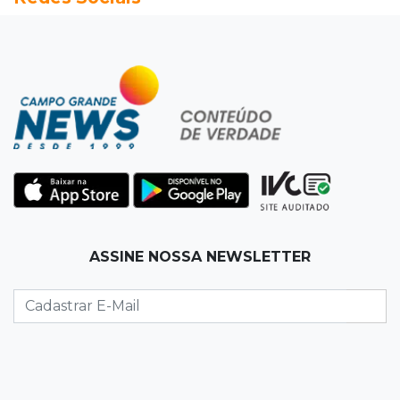
mortes quebrou na pista
15:27
Pagará indenização
Homem que atacou ex com motosserra na
frente da filha é condenado
15:24
Veículos
Rodamos 1.000 km com o Basalt; veja onde
ele mais surpreendeu
15:14
Luto na arquitetura
ASSINE NOSSA NEWSLETTER
Morre aos 58 anos Luis Pedro Scalise,
arquiteto dos projetos fora do comum
14:55
Categorias de base
Times de Dourados e Campo Grande vencem
1ª etapa do Festival de Futebol Sub-11