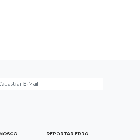
de acesso inédito à Série A2 feminina
18:13
Nacional
Alerta em celulares mobiliza buscas
por bebê
17:58
Registro do céu
Após chuva, despedida do "sextou" é
com pôr do sol que parece fogo
17:45
Em Corumbá
Ex-vereador preso começa briga
durante banho de sol e leva socos de
detento
ONOSCO
REPORTAR ERRO