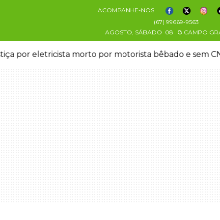
ACOMPANHE-NOS
(67) 99669-9563
AGOSTO, SÁBADO
08
CAMPO GR
stiça por eletricista morto por motorista bêbado e sem 