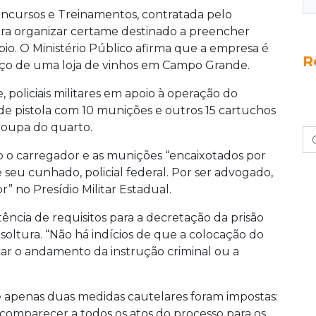
oncursos e Treinamentos, contratada pelo
ara organizar certame destinado a preencher
pio. O Ministério Público afirma que a empresa é
R
ço de uma loja de vinhos em Campo Grande.
policiais militares em apoio à operação do
e pistola com 10 munições e outros 15 cartuchos
roupa do quarto.
 o carregador e as munições “encaixotados por
eu cunhado, policial federal. Por ser advogado,
r” no Presídio Militar Estadual.
stência de requisitos para a decretação da prisão
soltura. “Não há indícios de que a colocação do
ar o andamento da instrução criminal ou a
 apenas duas medidas cautelares foram impostas:
comparecer a todos os atos do processo para os