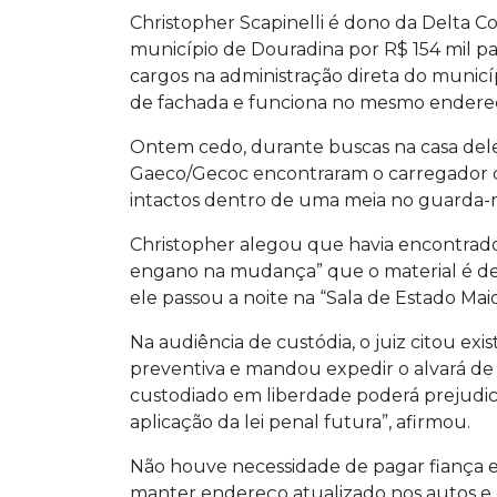
Christopher Scapinelli é dono da Delta C
município de Douradina por R$ 154 mil p
cargos na administração direta do municí
de fachada e funciona no mesmo endere
Ontem cedo, durante buscas na casa dele, 
Gaeco/Gecoc encontraram o carregador d
intactos dentro de uma meia no guarda-
Christopher alegou que havia encontrado
engano na mudança” que o material é de s
ele passou a noite na “Sala de Estado Maio
Na audiência de custódia, o juiz citou exi
preventiva e mandou expedir o alvará de 
custodiado em liberdade poderá prejudic
aplicação da lei penal futura”, afirmou.
Não houve necessidade de pagar fiança e
manter endereço atualizado nos autos e 