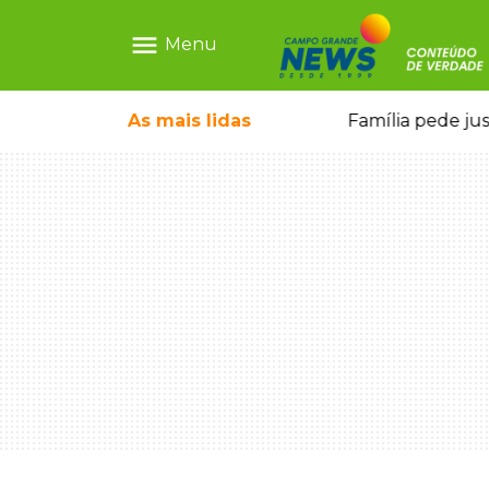
menu
Menu
o pela FAB morrem em confronto
As mais
lidas
Família pede ju