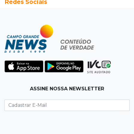
Redes Sociais
Fiscalização apreende remédios de farmácia
ligada a laboratório ilegal
19:56
São Gabriel do Oeste
Suspeitos de ocupar avião interceptado pela
FAB morrem em confronto
19:37
Cotação
Dólar comercial cai 0,46% e encerra semana
cotado a R$ 5,08
19:18
95º caso
ASSINE NOSSA NEWSLETTER
Foragido que se passava por pastor morre
após reagir à abordagem policial
18:51
Certidão
Em MS, uma criança é registrada sem o nome