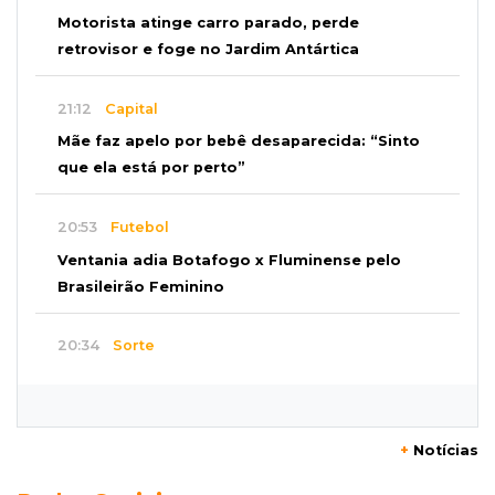
Motorista atinge carro parado, perde
retrovisor e foge no Jardim Antártica
21:12
Capital
Mãe faz apelo por bebê desaparecida: “Sinto
que ela está por perto”
20:53
Futebol
Ventania adia Botafogo x Fluminense pelo
Brasileirão Feminino
20:34
Sorte
Veja as dezenas de hoje na Dupla Sena,
Lotomania, Quina e mais
+
Notícias
20:15
Pedro Juan Caballero