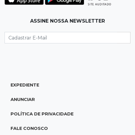
Carro atravessa avenida, destrói garagem e é
abandonado após acidente
ASSINE NOSSA NEWSLETTER
09:34
3ª morte em 24 horas
Pedestre morre atropelado durante a
madrugada no Monte Castelo
09:24
Em Alagoas
Atletas de MS intensificam preparação para
disputa do Brasileiro de Kung Fu
EXPEDIENTE
09:17
Jardim Manaíra
ANUNCIAR
Idoso em bicicleta é atropelado por
motociclista que se filmava com celular
POLÍTICA DE PRIVACIDADE
09:08
Comércio na fronteira
FALE CONOSCO
Ponta Porã inicia regularização de boxes