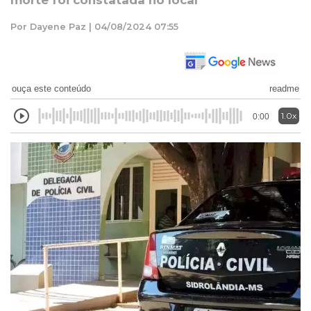
morte foi constatada no local
Por Dayene Paz | 04/08/2024 07:55
ouça este conteúdo
readme
1.0x
0:00