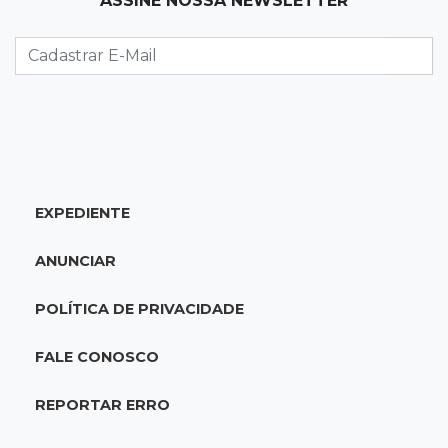
ASSINE NOSSA NEWSLETTER
Nova lei pune deepfakes sexuais com crianças
e amplia investigação na internet
17:17
Quatro carros
Idoso sofre mal súbito enquanto dirigia e
provoca engavetamento na Mascarenhas
EXPEDIENTE
17:09
Dourados
CAC que usou dados falsos para conseguir
ANUNCIAR
autorização é alvo da PF
POLÍTICA DE PRIVACIDADE
17:08
Logística
Infraestrutura se torna alicerce da nova
FALE CONOSCO
economia de MS, diz Gerson Claro
REPORTAR ERRO
17:02
Cyber Trap